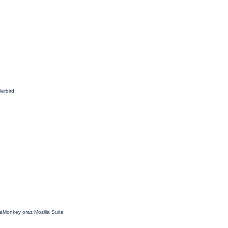
erbird
aMonkey oraz Mozilla Suite