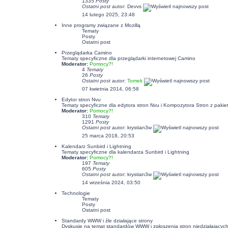
1335
Posty
Ostatni post
autor:
Devvs
14 lutego 2025, 23:48
Inne programy związane z Mozillą
Tematy
Posty
Ostatni post
Przeglądarka Camino
Tematy specyficzne dla przeglądarki internetowej Camino
Moderator:
Pomocy?!
4
Tematy
26
Posty
Ostatni post
autor:
Tomek
07 kwietnia 2014, 06:58
Edytor stron Nvu
Tematy specyficzne dla edytora stron Nvu i Kompozytora Stron z pakiet
Moderator:
Pomocy?!
310
Tematy
1291
Posty
Ostatni post
autor:
krystian3w
25 marca 2018, 20:53
Kalendarz Sunbird i Lightning
Tematy specyficzne dla kalendarza Sunbird i Lightning
Moderator:
Pomocy?!
197
Tematy
605
Posty
Ostatni post
autor:
krystian3w
14 września 2024, 03:50
Technologie
Tematy
Posty
Ostatni post
Standardy WWW i źle działające strony
Dyskusje na temat standardów WWW i zgłoszenia stron niedziałających p