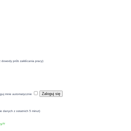
eż dowody prób zakłócania pracy)
guj mnie automatycznie
ie danych z ostatnich 5 minut)
y?!