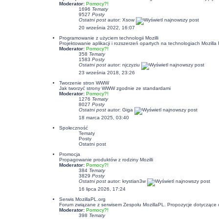
Moderator:
Pomocy?!
1696
Tematy
9527
Posty
Ostatni post
autor:
Xsow
20 września 2022, 16:07
Programowanie z użyciem technologii Mozilli
Projektowanie aplikacji i rozszerzeń opartych na technologiach Mozil
Moderator:
Pomocy?!
358
Tematy
1583
Posty
Ostatni post
autor:
njczyziu
23 września 2018, 23:26
Tworzenie stron WWW
Jak tworzyć strony WWW zgodnie ze standardami
Moderator:
Pomocy?!
1276
Tematy
8027
Posty
Ostatni post
autor:
Giga
18 marca 2025, 03:40
Społeczność
Tematy
Posty
Ostatni post
Promocja
Propagowanie produktów z rodziny Mozilli
Moderator:
Pomocy?!
384
Tematy
3829
Posty
Ostatni post
autor:
krystian3w
16 lipca 2026, 17:24
Serwis MozillaPL.org
Forum związane z serwisem Zespołu MozillaPL. Propozycje dotyczące
Moderator:
Pomocy?!
398
Tematy