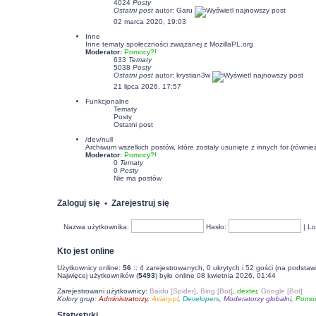
4024
Posty
Ostatni post
autor:
Garu
02 marca 2020, 19:03
Inne
Inne tematy społeczności związanej z MozillaPL.org
Moderator:
Pomocy?!
633
Tematy
5038
Posty
Ostatni post
autor:
krystian3w
21 lipca 2026, 17:57
Funkcjonalne
Tematy
Posty
Ostatni post
/dev/null
Archiwum wszelkich postów, które zostały usunięte z innych for (równi
Moderator:
Pomocy?!
0
Tematy
0
Posty
Nie ma postów
Zaloguj się
•
Zarejestruj się
Nazwa użytkownika:
Hasło:
|
Lo
Kto jest online
Użytkownicy online:
56
:: 4 zarejestrowanych, 0 ukrytych i 52 gości (na podstaw
Najwięcej użytkowników (
5493
) było online 08 kwietnia 2026, 01:44
Zarejestrowani użytkownicy:
Baidu [Spider]
,
Bing [Bot]
,
dexter
,
Google [Bot]
Kolory grup:
Administratorzy
,
Aviary.pl
,
Developers
,
Moderatorzy globalni
,
Pomoc
Statystyki