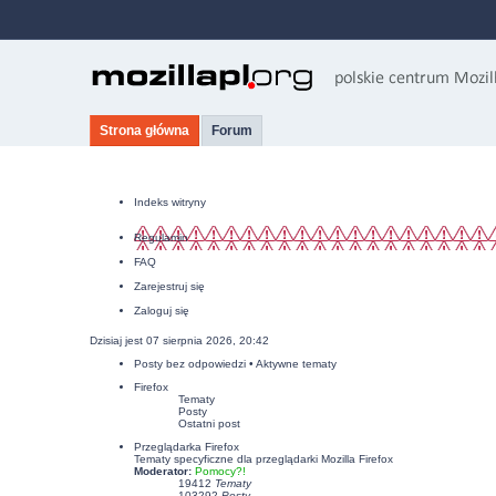
Strona główna
Forum
Indeks witryny
Regulamin
FAQ
Zarejestruj się
Zaloguj się
Dzisiaj jest 07 sierpnia 2026, 20:42
Posty bez odpowiedzi
•
Aktywne tematy
Firefox
Tematy
Posty
Ostatni post
Przeglądarka Firefox
Tematy specyficzne dla przeglądarki Mozilla Firefox
Moderator:
Pomocy?!
19412
Tematy
103292
Posty