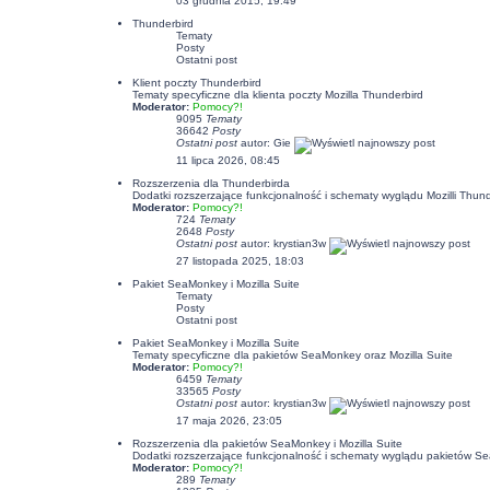
03 grudnia 2015, 19:49
Thunderbird
Tematy
Posty
Ostatni post
Klient poczty Thunderbird
Tematy specyficzne dla klienta poczty Mozilla Thunderbird
Moderator:
Pomocy?!
9095
Tematy
36642
Posty
Ostatni post
autor:
Gie
11 lipca 2026, 08:45
Rozszerzenia dla Thunderbirda
Dodatki rozszerzające funkcjonalność i schematy wyglądu Mozilli Thund
Moderator:
Pomocy?!
724
Tematy
2648
Posty
Ostatni post
autor:
krystian3w
27 listopada 2025, 18:03
Pakiet SeaMonkey i Mozilla Suite
Tematy
Posty
Ostatni post
Pakiet SeaMonkey i Mozilla Suite
Tematy specyficzne dla pakietów SeaMonkey oraz Mozilla Suite
Moderator:
Pomocy?!
6459
Tematy
33565
Posty
Ostatni post
autor:
krystian3w
17 maja 2026, 23:05
Rozszerzenia dla pakietów SeaMonkey i Mozilla Suite
Dodatki rozszerzające funkcjonalność i schematy wyglądu pakietów Se
Moderator:
Pomocy?!
289
Tematy