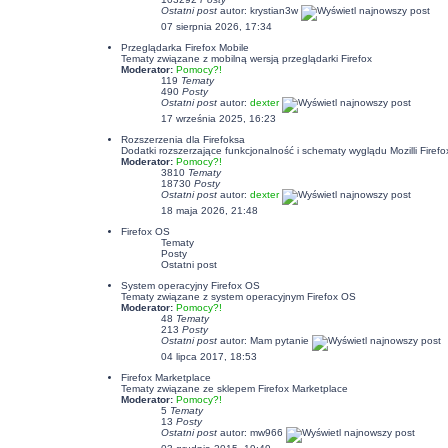
Ostatni post
autor:
krystian3w
07 sierpnia 2026, 17:34
Przeglądarka Firefox Mobile
Tematy związane z mobilną wersją przeglądarki Firefox
Moderator:
Pomocy?!
119
Tematy
490
Posty
Ostatni post
autor:
dexter
17 września 2025, 16:23
Rozszerzenia dla Firefoksa
Dodatki rozszerzające funkcjonalność i schematy wyglądu Mozilli Firefo
Moderator:
Pomocy?!
3810
Tematy
18730
Posty
Ostatni post
autor:
dexter
18 maja 2026, 21:48
Firefox OS
Tematy
Posty
Ostatni post
System operacyjny Firefox OS
Tematy związane z system operacyjnym Firefox OS
Moderator:
Pomocy?!
48
Tematy
213
Posty
Ostatni post
autor: Mam pytanie
04 lipca 2017, 18:53
Firefox Marketplace
Tematy związane ze sklepem Firefox Marketplace
Moderator:
Pomocy?!
5
Tematy
13
Posty
Ostatni post
autor: mw966