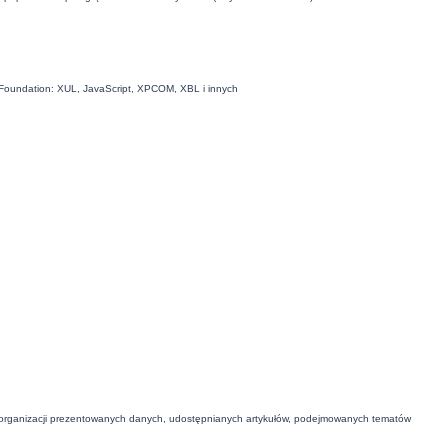
la Foundation: XUL, JavaScript, XPCOM, XBL i innych
 organizacji prezentowanych danych, udostępnianych artykułów, podejmowanych tematów