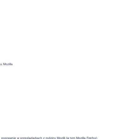
u Mozilla
oprawnie w przeglądarkach z rodziny Mozilli (w tym Mozilla Firefox)