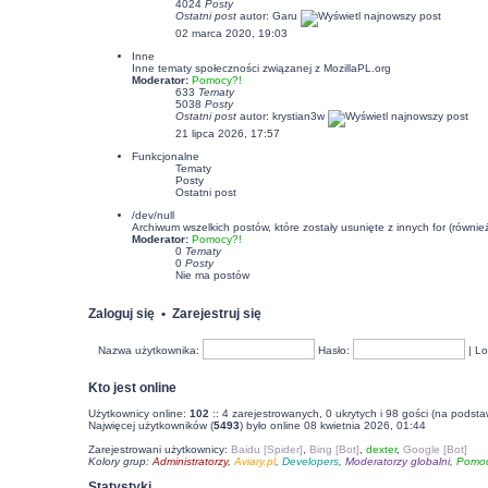
4024
Posty
Ostatni post
autor:
Garu
02 marca 2020, 19:03
Inne
Inne tematy społeczności związanej z MozillaPL.org
Moderator:
Pomocy?!
633
Tematy
5038
Posty
Ostatni post
autor:
krystian3w
21 lipca 2026, 17:57
Funkcjonalne
Tematy
Posty
Ostatni post
/dev/null
Archiwum wszelkich postów, które zostały usunięte z innych for (równi
Moderator:
Pomocy?!
0
Tematy
0
Posty
Nie ma postów
Zaloguj się
•
Zarejestruj się
Nazwa użytkownika:
Hasło:
|
Lo
Kto jest online
Użytkownicy online:
102
:: 4 zarejestrowanych, 0 ukrytych i 98 gości (na podsta
Najwięcej użytkowników (
5493
) było online 08 kwietnia 2026, 01:44
Zarejestrowani użytkownicy:
Baidu [Spider]
,
Bing [Bot]
,
dexter
,
Google [Bot]
Kolory grup:
Administratorzy
,
Aviary.pl
,
Developers
,
Moderatorzy globalni
,
Pomoc
Statystyki