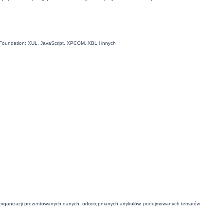
la Foundation: XUL, JavaScript, XPCOM, XBL i innych
 organizacji prezentowanych danych, udostępnianych artykułów, podejmowanych tematów