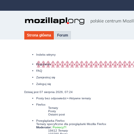
Strona główna
Forum
Indeks witryny
Regulamin
FAQ
Zarejestruj się
Zaloguj się
Dzisiaj jest 07 sierpnia 2026, 07:24
Posty bez odpowiedzi
•
Aktywne tematy
Firefox
Tematy
Posty
Ostatni post
Przeglądarka Firefox
Tematy specyficzne dla przeglądarki Mozilla Firefox
Moderator:
Pomocy?!
19412
Tematy
103290
Posty