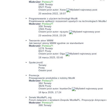
Moderator:
Pomocy?!
1696
Tematy
9527
Posty
Ostatni post
autor:
Xsow
20 września 2022, 16:07
Programowanie z użyciem technologii Mozilli
Projektowanie aplikacji i rozszerzeń opartych na technologiach Mozil
Moderator:
Pomocy?!
358
Tematy
1583
Posty
Ostatni post
autor:
njczyziu
23 września 2018, 23:26
Tworzenie stron WWW
Jak tworzyć strony WWW zgodnie ze standardami
Moderator:
Pomocy?!
1276
Tematy
8027
Posty
Ostatni post
autor:
Giga
18 marca 2025, 03:40
Społeczność
Tematy
Posty
Ostatni post
Promocja
Propagowanie produktów z rodziny Mozilli
Moderator:
Pomocy?!
384
Tematy
3829
Posty
Ostatni post
autor:
krystian3w
16 lipca 2026, 17:24
Serwis MozillaPL.org
Forum związane z serwisem Zespołu MozillaPL. Propozycje dotyczące
Moderator:
Pomocy?!
398
Tematy