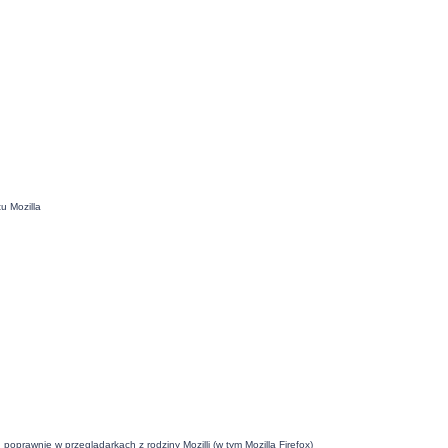
u Mozilla
oprawnie w przeglądarkach z rodziny Mozilli (w tym Mozilla Firefox)