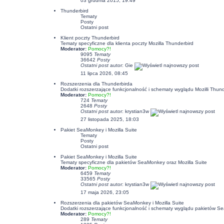
03 grudnia 2015, 19:49
Thunderbird
Tematy
Posty
Ostatni post
Klient poczty Thunderbird
Tematy specyficzne dla klienta poczty Mozilla Thunderbird
Moderator:
Pomocy?!
9095
Tematy
36642
Posty
Ostatni post
autor:
Gie
11 lipca 2026, 08:45
Rozszerzenia dla Thunderbirda
Dodatki rozszerzające funkcjonalność i schematy wyglądu Mozilli Thund
Moderator:
Pomocy?!
724
Tematy
2648
Posty
Ostatni post
autor:
krystian3w
27 listopada 2025, 18:03
Pakiet SeaMonkey i Mozilla Suite
Tematy
Posty
Ostatni post
Pakiet SeaMonkey i Mozilla Suite
Tematy specyficzne dla pakietów SeaMonkey oraz Mozilla Suite
Moderator:
Pomocy?!
6459
Tematy
33565
Posty
Ostatni post
autor:
krystian3w
17 maja 2026, 23:05
Rozszerzenia dla pakietów SeaMonkey i Mozilla Suite
Dodatki rozszerzające funkcjonalność i schematy wyglądu pakietów Se
Moderator:
Pomocy?!
289
Tematy