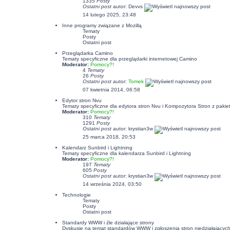
1335
Posty
Ostatni post
autor:
Devvs
14 lutego 2025, 23:48
Inne programy związane z Mozillą
Tematy
Posty
Ostatni post
Przeglądarka Camino
Tematy specyficzne dla przeglądarki internetowej Camino
Moderator:
Pomocy?!
4
Tematy
26
Posty
Ostatni post
autor:
Tomek
07 kwietnia 2014, 06:58
Edytor stron Nvu
Tematy specyficzne dla edytora stron Nvu i Kompozytora Stron z pakiet
Moderator:
Pomocy?!
310
Tematy
1291
Posty
Ostatni post
autor:
krystian3w
25 marca 2018, 20:53
Kalendarz Sunbird i Lightning
Tematy specyficzne dla kalendarza Sunbird i Lightning
Moderator:
Pomocy?!
197
Tematy
605
Posty
Ostatni post
autor:
krystian3w
14 września 2024, 03:50
Technologie
Tematy
Posty
Ostatni post
Standardy WWW i źle działające strony
Dyskusje na temat standardów WWW i zgłoszenia stron niedziałających p