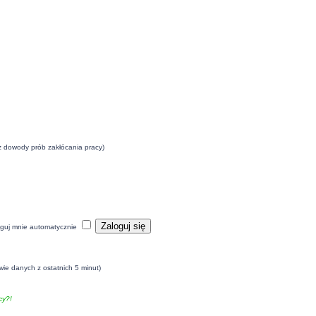
eż dowody prób zakłócania pracy)
guj mnie automatycznie
wie danych z ostatnich 5 minut)
y?!