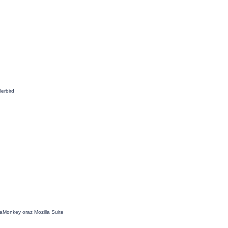
erbird
aMonkey oraz Mozilla Suite