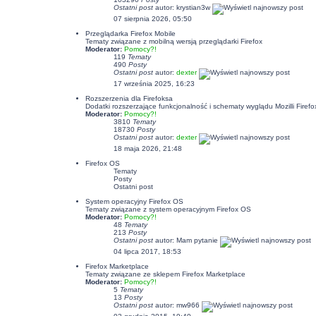
Ostatni post
autor:
krystian3w
07 sierpnia 2026, 05:50
Przeglądarka Firefox Mobile
Tematy związane z mobilną wersją przeglądarki Firefox
Moderator:
Pomocy?!
119
Tematy
490
Posty
Ostatni post
autor:
dexter
17 września 2025, 16:23
Rozszerzenia dla Firefoksa
Dodatki rozszerzające funkcjonalność i schematy wyglądu Mozilli Firefo
Moderator:
Pomocy?!
3810
Tematy
18730
Posty
Ostatni post
autor:
dexter
18 maja 2026, 21:48
Firefox OS
Tematy
Posty
Ostatni post
System operacyjny Firefox OS
Tematy związane z system operacyjnym Firefox OS
Moderator:
Pomocy?!
48
Tematy
213
Posty
Ostatni post
autor: Mam pytanie
04 lipca 2017, 18:53
Firefox Marketplace
Tematy związane ze sklepem Firefox Marketplace
Moderator:
Pomocy?!
5
Tematy
13
Posty
Ostatni post
autor: mw966