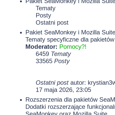
Pakiet SeaMonkey i Mozilla Suit
Tematy
Posty
Ostatni post
Pakiet SeaMonkey i Mozilla Suit
Tematy specyficzne dla pakietów
Moderator:
Pomocy?!
6459
Tematy
33565
Posty
Ostatni post
autor:
krystian3
17 maja 2026, 23:05
Rozszerzenia dla pakietów SeaMo
Dodatki rozszerzające funkcjona
SeaMonkey oraz Mozilla Suite