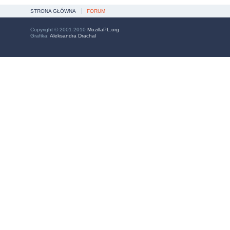
STRONA GŁÓWNA
FORUM
Copyright © 2001-2010
MozillaPL.org
Grafika:
Aleksandra Drachal