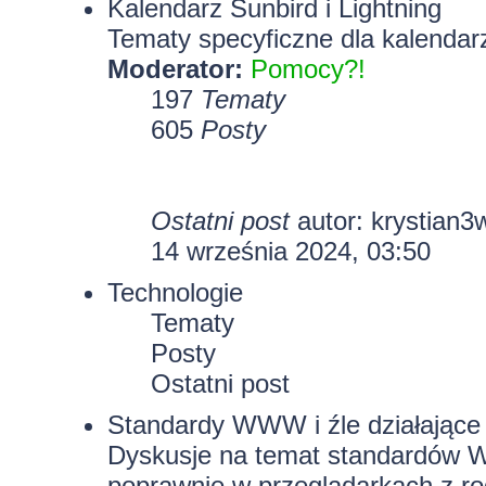
Kalendarz Sunbird i Lightning
Tematy specyficzne dla kalendarz
Moderator:
Pomocy?!
197
Tematy
605
Posty
Ostatni post
autor:
krystian3
14 września 2024, 03:50
Technologie
Tematy
Posty
Ostatni post
Standardy WWW i źle działające 
Dyskusje na temat standardów W
poprawnie w przeglądarkach z rod