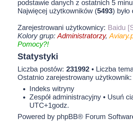
podstawie danych z ostatnich 5 minu
Najwięcej użytkowników (
5493
) było
Zarejestrowani użytkownicy:
Baidu [S
Kolory grup:
Administratorzy
,
Aviary.p
Pomocy?!
Statystyki
Liczba postów:
231992
• Liczba tem
Ostatnio zarejestrowany użytkownik
Indeks witryny
Zespół administracyjny
•
Usuń ci
UTC+1godz.
Powered by
phpBB
® Forum Softwar