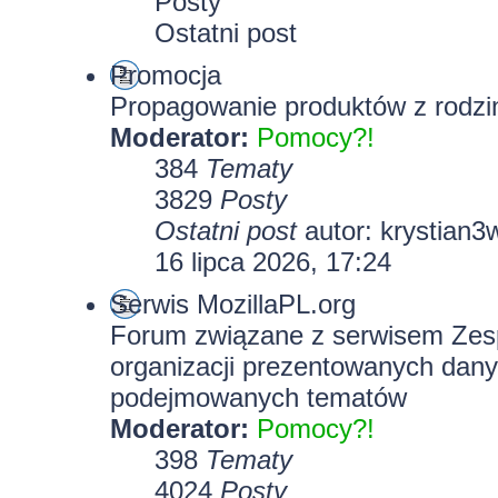
Posty
Ostatni post
Promocja
Propagowanie produktów z rodzin
Moderator:
Pomocy?!
384
Tematy
3829
Posty
Ostatni post
autor:
krystian3
16 lipca 2026, 17:24
Serwis MozillaPL.org
Forum związane z serwisem Zesp
organizacji prezentowanych dany
podejmowanych tematów
Moderator:
Pomocy?!
398
Tematy
4024
Posty