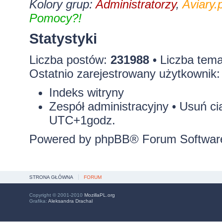
Kolory grup:
Administratorzy
,
Aviary.p
Pomocy?!
Statystyki
Liczba postów:
231988
• Liczba tem
Ostatnio zarejestrowany użytkownik
Indeks witryny
Zespół administracyjny
•
Usuń ci
UTC+1godz.
Powered by
phpBB
® Forum Softwar
STRONA GŁÓWNA
FORUM
Copyright © 2001-2010
MozillaPL.org
Grafika:
Aleksandra Drachal