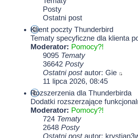
Tematy
Posty
Ostatni post
Klient poczty Thunderbird
Tematy specyficzne dla klienta p
Moderator:
Pomocy?!
9095
Tematy
36642
Posty
Ostatni post
autor:
Gie
11 lipca 2026, 08:45
Rozszerzenia dla Thunderbirda
Dodatki rozszerzające funkcjonal
Moderator:
Pomocy?!
724
Tematy
2648
Posty
Ostatni post
autor:
krystian3