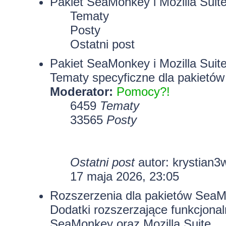
Pakiet SeaMonkey i Mozilla Suit
Tematy
Posty
Ostatni post
Pakiet SeaMonkey i Mozilla Suit
Tematy specyficzne dla pakietów
Moderator:
Pomocy?!
6459
Tematy
33565
Posty
Ostatni post
autor:
krystian3
17 maja 2026, 23:05
Rozszerzenia dla pakietów SeaMo
Dodatki rozszerzające funkcjona
SeaMonkey oraz Mozilla Suite