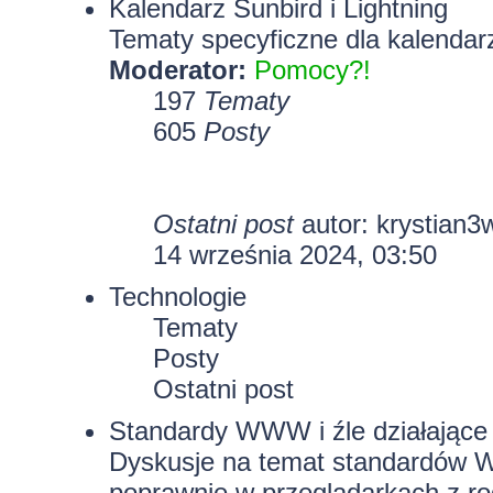
Kalendarz Sunbird i Lightning
Tematy specyficzne dla kalendarz
Moderator:
Pomocy?!
197
Tematy
605
Posty
Ostatni post
autor:
krystian3
14 września 2024, 03:50
Technologie
Tematy
Posty
Ostatni post
Standardy WWW i źle działające 
Dyskusje na temat standardów W
poprawnie w przeglądarkach z rod