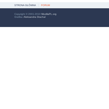
STRONA GŁÓWNA
FORUM
Copyright © 2001-2010
MozillaPL.org
Grafika:
Aleksandra Drachal