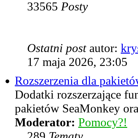
33565
Posty
Ostatni post
autor:
kry
17 maja 2026, 23:05
Rozszerzenia dla pakiet
Dodatki rozszerzające f
pakietów SeaMonkey oraz
Moderator:
Pomocy?!
289
Tematy