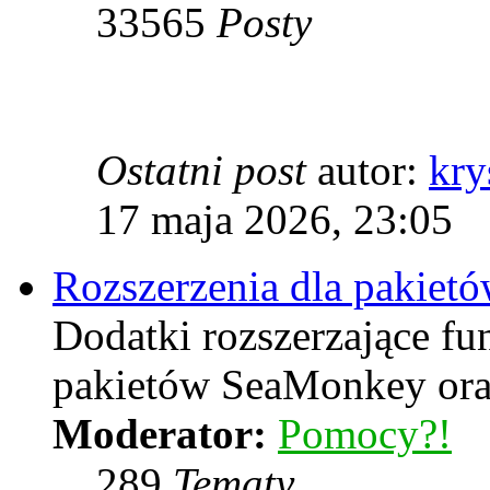
33565
Posty
Ostatni post
autor:
kry
17 maja 2026, 23:05
Rozszerzenia dla pakiet
Dodatki rozszerzające f
pakietów SeaMonkey oraz
Moderator:
Pomocy?!
289
Tematy