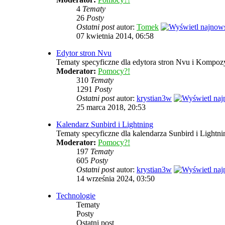
4
Tematy
26
Posty
Ostatni post
autor:
Tomek
07 kwietnia 2014, 06:58
Edytor stron Nvu
Tematy specyficzne dla edytora stron Nvu i Kompozy
Moderator:
Pomocy?!
310
Tematy
1291
Posty
Ostatni post
autor:
krystian3w
25 marca 2018, 20:53
Kalendarz Sunbird i Lightning
Tematy specyficzne dla kalendarza Sunbird i Lightni
Moderator:
Pomocy?!
197
Tematy
605
Posty
Ostatni post
autor:
krystian3w
14 września 2024, 03:50
Technologie
Tematy
Posty
Ostatni post