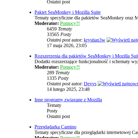
Ostatni post
Pakiet SeaMonkey i Mozilla Suite
Tematy specyficzne dla pakietów SeaMonkey oraz Mo
Moderator:
Pomocy?!
6459
Tematy
33565
Posty
Ostatni post
autor:
krystian3w
17 maja 2026, 23:05
Rozszerzenia dla pakietów SeaMonkey i Mozilla Sui
Dodatki rozszerzające funkcjonalność i schematy w
Moderator:
Pomocy?!
289
Tematy
1335
Posty
Ostatni post
autor:
Devvs
14 lutego 2025, 23:48
Inne programy związane z Mozillą
Tematy
Posty
Ostatni post
Przeglądarka Camino
Tematy specyficzne dla przeglądarki internetowej C
Moderator:
Pomocy?!