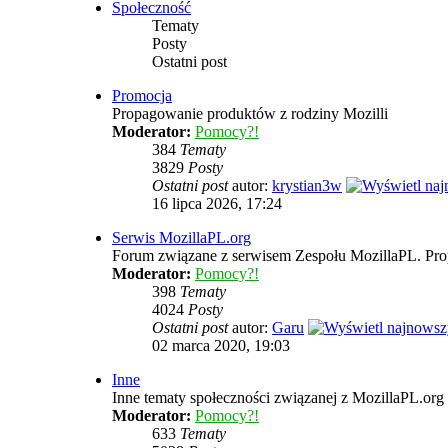
Społeczność
Tematy
Posty
Ostatni post
Promocja
Propagowanie produktów z rodziny Mozilli
Moderator:
Pomocy?!
384
Tematy
3829
Posty
Ostatni post
autor:
krystian3w
16 lipca 2026, 17:24
Serwis MozillaPL.org
Forum związane z serwisem Zespołu MozillaPL. Pro
Moderator:
Pomocy?!
398
Tematy
4024
Posty
Ostatni post
autor:
Garu
02 marca 2020, 19:03
Inne
Inne tematy społeczności związanej z MozillaPL.org
Moderator:
Pomocy?!
633
Tematy