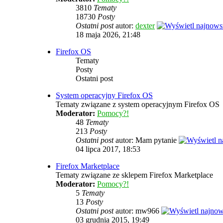
3810
Tematy
18730
Posty
Ostatni post
autor:
dexter
18 maja 2026, 21:48
Firefox OS
Tematy
Posty
Ostatni post
System operacyjny Firefox OS
Tematy związane z system operacyjnym Firefox OS
Moderator:
Pomocy?!
48
Tematy
213
Posty
Ostatni post
autor: Mam pytanie
04 lipca 2017, 18:53
Firefox Marketplace
Tematy związane ze sklepem Firefox Marketplace
Moderator:
Pomocy?!
5
Tematy
13
Posty
Ostatni post
autor: mw966
03 grudnia 2015, 19:49