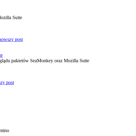
zilla Suite
te
yglądu pakietów SeaMonkey oraz Mozilla Suite
amino