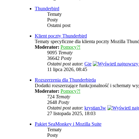
Thunderbird
Tematy
Posty
Ostatni post
Klient poczty Thunderbird
Tematy specyficzne dla klienta poczty Mozilla Thund
Moderator:
Pomocy?!
9095
Tematy
36642
Posty
Ostatni post
autor:
Gie
11 lipca 2026, 08:45
Rozszerzenia dla Thunderbirda
Dodatki rozszerzające funkcjonalność i schematy wy
Moderator:
Pomocy?!
724
Tematy
2648
Posty
Ostatni post
autor:
krystian3w
27 listopada 2025, 18:03
Pakiet SeaMonkey i Mozilla Suite
Tematy
Posty