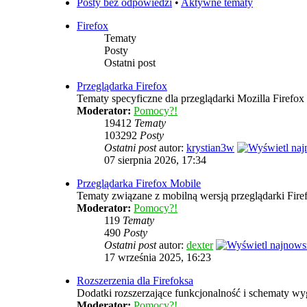
Posty bez odpowiedzi
•
Aktywne tematy
Firefox
Tematy
Posty
Ostatni post
Przeglądarka Firefox
Tematy specyficzne dla przeglądarki Mozilla Firefox
Moderator:
Pomocy?!
19412
Tematy
103292
Posty
Ostatni post
autor:
krystian3w
07 sierpnia 2026, 17:34
Przeglądarka Firefox Mobile
Tematy związane z mobilną wersją przeglądarki Fire
Moderator:
Pomocy?!
119
Tematy
490
Posty
Ostatni post
autor:
dexter
17 września 2025, 16:23
Rozszerzenia dla Firefoksa
Dodatki rozszerzające funkcjonalność i schematy wy
Moderator:
Pomocy?!