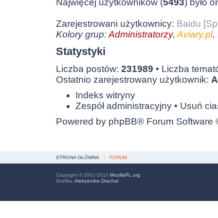
Najwięcej użytkowników (
5493
) było o
Zarejestrowani użytkownicy:
Baidu [Sp
Kolory grup:
Administratorzy
,
Aviary.pl
,
Statystyki
Liczba postów:
231989
• Liczba tema
Ostatnio zarejestrowany użytkownik:
A
Indeks witryny
Zespół administracyjny
•
Usuń cia
Powered by
phpBB
® Forum Software
STRONA GŁÓWNA
FORUM
Copyright © 2001-2010
MozillaPL.org
Grafika:
Aleksandra Drachal