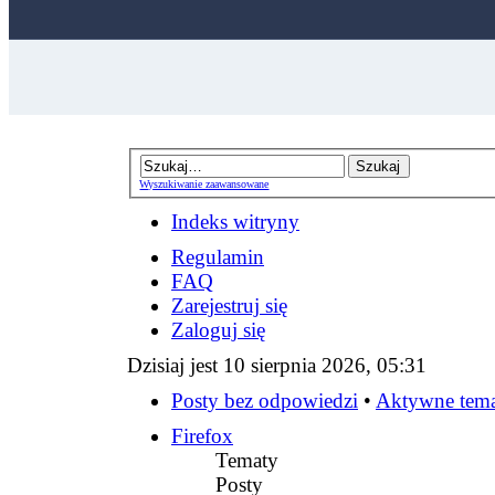
Wyszukiwanie zaawansowane
Indeks witryny
Regulamin
FAQ
Zarejestruj się
Zaloguj się
Dzisiaj jest 10 sierpnia 2026, 05:31
Posty bez odpowiedzi
•
Aktywne tem
Firefox
Tematy
Posty