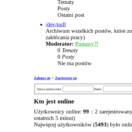
Tematy
Posty
Ostatni post
/dev/null
Archiwum wszelkich postów, które zo
zakłócania pracy)
Moderator:
Pomocy?!
0
Tematy
0
Posty
Nie ma postów
Zaloguj się
•
Zarejestruj się
Nazwa użytkownika:
Hasło:
Kto jest online
Użytkownicy online:
99
:: 2 zarejestrowan
ostatnich 5 minut)
Najwięcej użytkowników (
5493
) było onl