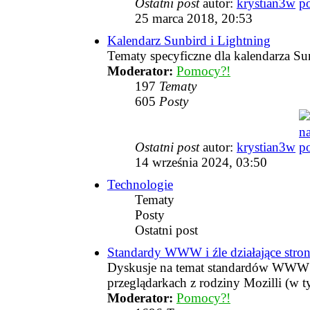
Ostatni post
autor:
krystian3w
25 marca 2018, 20:53
Kalendarz Sunbird i Lightning
Tematy specyficzne dla kalendarza Su
Moderator:
Pomocy?!
197
Tematy
605
Posty
Ostatni post
autor:
krystian3w
14 września 2024, 03:50
Technologie
Tematy
Posty
Ostatni post
Standardy WWW i źle działające stro
Dyskusje na temat standardów WWW i 
przeglądarkach z rodziny Mozilli (w t
Moderator:
Pomocy?!