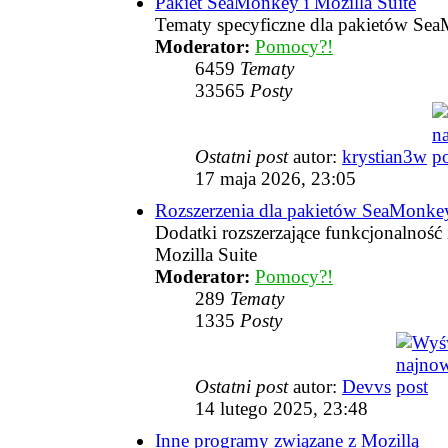
Pakiet SeaMonkey i Mozilla Suite
Tematy specyficzne dla pakietów Sea
Moderator:
Pomocy?!
6459
Tematy
33565
Posty
Ostatni post
autor:
krystian3w
17 maja 2026, 23:05
Rozszerzenia dla pakietów SeaMonkey
Dodatki rozszerzające funkcjonalnoś
Mozilla Suite
Moderator:
Pomocy?!
289
Tematy
1335
Posty
Ostatni post
autor:
Devvs
14 lutego 2025, 23:48
Inne programy związane z Mozillą