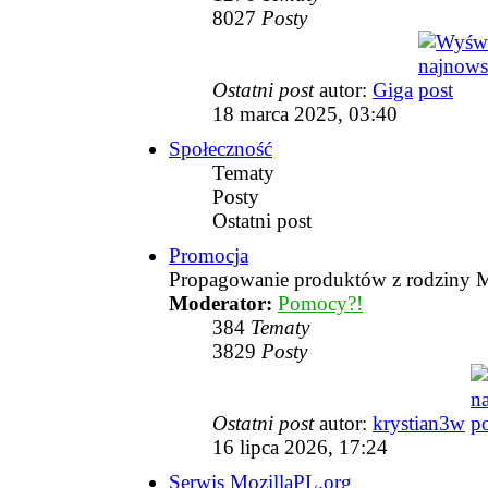
8027
Posty
Ostatni post
autor:
Giga
18 marca 2025, 03:40
Społeczność
Tematy
Posty
Ostatni post
Promocja
Propagowanie produktów z rodziny M
Moderator:
Pomocy?!
384
Tematy
3829
Posty
Ostatni post
autor:
krystian3w
16 lipca 2026, 17:24
Serwis MozillaPL.org