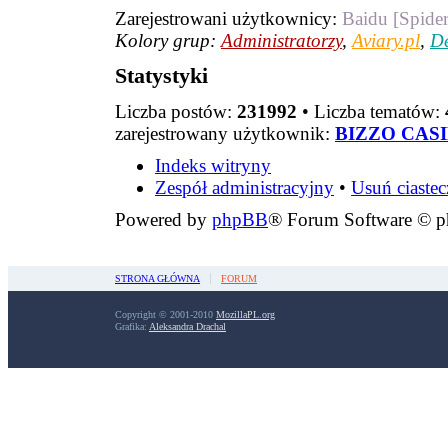
Zarejestrowani użytkownicy:
Baidu [Spider
Kolory grup:
Administratorzy
,
Aviary.pl
,
De
Statystyki
Liczba postów:
231992
• Liczba tematów:
zarejestrowany użytkownik:
BIZZO CAS
Indeks witryny
Zespół administracyjny
•
Usuń ciaste
Powered by
phpBB
® Forum Software © 
STRONA GŁÓWNA
FORUM
Copyright © 2001-2010
MozillaPL.org
Grafika:
Aleksandra Drachal