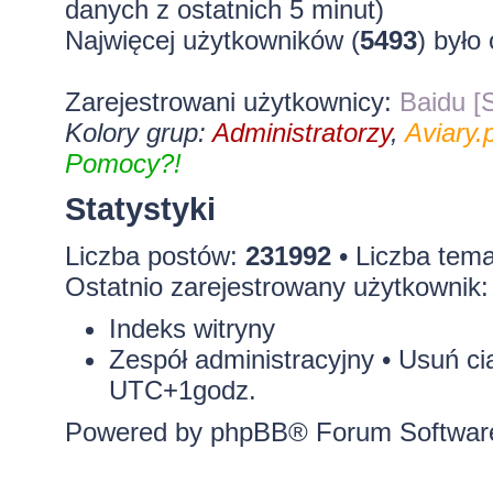
danych z ostatnich 5 minut)
Najwięcej użytkowników (
5493
) było
Zarejestrowani użytkownicy:
Baidu [S
Kolory grup:
Administratorzy
,
Aviary.p
Pomocy?!
Statystyki
Liczba postów:
231992
• Liczba tem
Ostatnio zarejestrowany użytkownik
Indeks witryny
Zespół administracyjny
•
Usuń ci
UTC+1godz.
Powered by
phpBB
® Forum Softwar