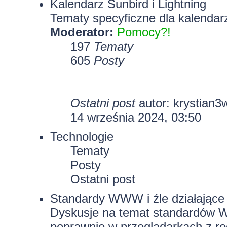
Kalendarz Sunbird i Lightning
Tematy specyficzne dla kalendarz
Moderator:
Pomocy?!
197
Tematy
605
Posty
Ostatni post
autor:
krystian3
14 września 2024, 03:50
Technologie
Tematy
Posty
Ostatni post
Standardy WWW i źle działające 
Dyskusje na temat standardów W
poprawnie w przeglądarkach z rod