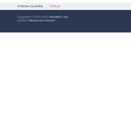
STRONA GŁÓWNA
FORUM
Copyright © 2001-2010
MozillaPL.org
Grafika:
Aleksandra Drachal