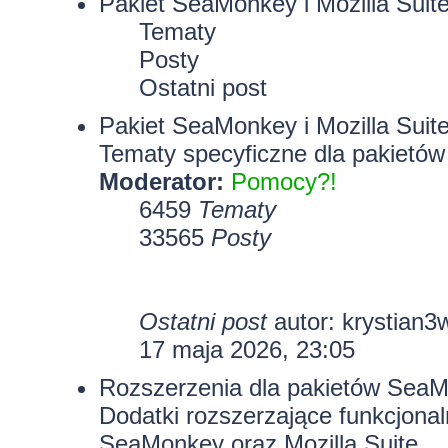
Pakiet SeaMonkey i Mozilla Suit
Tematy
Posty
Ostatni post
Pakiet SeaMonkey i Mozilla Suit
Tematy specyficzne dla pakietów
Moderator:
Pomocy?!
6459
Tematy
33565
Posty
Ostatni post
autor:
krystian3
17 maja 2026, 23:05
Rozszerzenia dla pakietów SeaMo
Dodatki rozszerzające funkcjona
SeaMonkey oraz Mozilla Suite