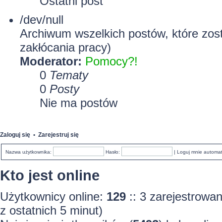
Ostatni post
/dev/null
Archiwum wszelkich postów, które zost
zakłócania pracy)
Moderator:
Pomocy?!
0
Tematy
0
Posty
Nie ma postów
Zaloguj się
•
Zarejestruj się
Nazwa użytkownika:
Hasło:
|
Loguj mnie automa
Kto jest online
Użytkownicy online:
129
:: 3 zarejestrowa
z ostatnich 5 minut)