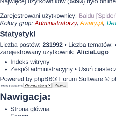
Najwięcej użytkowników (
5493
) było onlin
Zarejestrowani użytkownicy:
Baidu [Spider
Kolory grup:
Administratorzy
,
Aviary.pl
,
Dev
Statystyki
Liczba postów:
231992
• Liczba tematów:
zarejestrowany użytkownik:
AliciaLugo
Indeks witryny
Zespół administracyjny
•
Usuń ciastecz
Powered by
phpBB
® Forum Software © 
Strony powiązane:
Nawigacja:
Strona główna