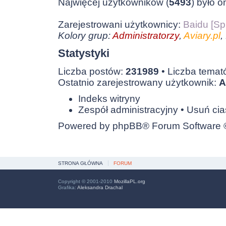
Najwięcej użytkowników (
5493
) było o
Zarejestrowani użytkownicy:
Baidu [Sp
Kolory grup:
Administratorzy
,
Aviary.pl
,
Statystyki
Liczba postów:
231989
• Liczba tema
Ostatnio zarejestrowany użytkownik:
A
Indeks witryny
Zespół administracyjny
•
Usuń cia
Powered by
phpBB
® Forum Software
STRONA GŁÓWNA
FORUM
Copyright © 2001-2010
MozillaPL.org
Grafika:
Aleksandra Drachal