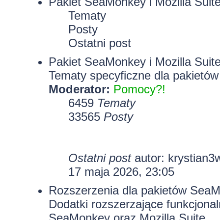
Pakiet SeaMonkey i Mozilla Suit
Tematy
Posty
Ostatni post
Pakiet SeaMonkey i Mozilla Suit
Tematy specyficzne dla pakietów
Moderator:
Pomocy?!
6459
Tematy
33565
Posty
Ostatni post
autor:
krystian3
17 maja 2026, 23:05
Rozszerzenia dla pakietów SeaMo
Dodatki rozszerzające funkcjona
SeaMonkey oraz Mozilla Suite