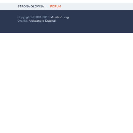
STRONA GŁÓWNA
FORUM
Copyright © 2001-2010
MozillaPL.org
Grafika:
Aleksandra Drachal