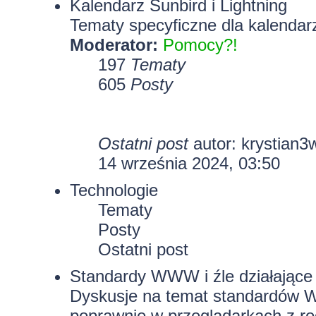
Kalendarz Sunbird i Lightning
Tematy specyficzne dla kalendarz
Moderator:
Pomocy?!
197
Tematy
605
Posty
Ostatni post
autor:
krystian3
14 września 2024, 03:50
Technologie
Tematy
Posty
Ostatni post
Standardy WWW i źle działające 
Dyskusje na temat standardów W
poprawnie w przeglądarkach z rod