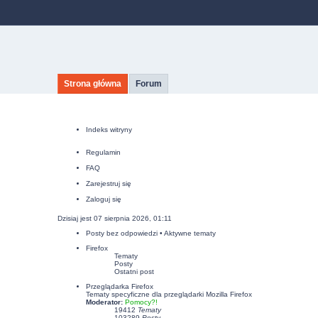
Strona główna
Forum
Indeks witryny
Regulamin
FAQ
Zarejestruj się
Zaloguj się
Dzisiaj jest 07 sierpnia 2026, 01:11
Posty bez odpowiedzi
•
Aktywne tematy
Firefox
Tematy
Posty
Ostatni post
Przeglądarka Firefox
Tematy specyficzne dla przeglądarki Mozilla Firefox
Moderator:
Pomocy?!
19412
Tematy
103289
Posty