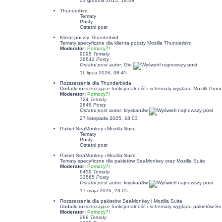
03 grudnia 2015, 19:49
Thunderbird
Tematy
Posty
Ostatni post
Klient poczty Thunderbird
Tematy specyficzne dla klienta poczty Mozilla Thunderbird
Moderator:
Pomocy?!
9095
Tematy
36642
Posty
Ostatni post
autor:
Gie
11 lipca 2026, 08:45
Rozszerzenia dla Thunderbirda
Dodatki rozszerzające funkcjonalność i schematy wyglądu Mozilli Thund
Moderator:
Pomocy?!
724
Tematy
2648
Posty
Ostatni post
autor:
krystian3w
27 listopada 2025, 18:03
Pakiet SeaMonkey i Mozilla Suite
Tematy
Posty
Ostatni post
Pakiet SeaMonkey i Mozilla Suite
Tematy specyficzne dla pakietów SeaMonkey oraz Mozilla Suite
Moderator:
Pomocy?!
6459
Tematy
33565
Posty
Ostatni post
autor:
krystian3w
17 maja 2026, 23:05
Rozszerzenia dla pakietów SeaMonkey i Mozilla Suite
Dodatki rozszerzające funkcjonalność i schematy wyglądu pakietów Se
Moderator:
Pomocy?!
289
Tematy