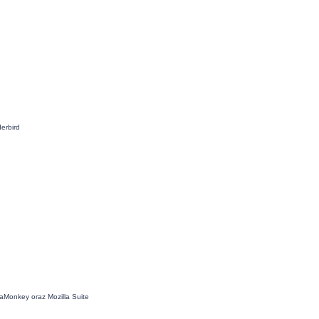
erbird
aMonkey oraz Mozilla Suite