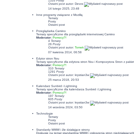
1335
Posty
Ostatni post
autor:
Devvs
14 lutego 2025, 23:48
Inne programy związane z Mozillą
Tematy
Posty
Ostatni post
Przeglądarka Camino
Tematy specyficzne dla przeglądarki internetowej Camino
Moderator:
Pomocy?!
4
Tematy
26
Posty
Ostatni post
autor:
Tomek
07 kwietnia 2014, 06:58
Edytor stron Nvu
Tematy specyficzne dla edytora stron Nvu i Kompozytora Stron z pakiet
Moderator:
Pomocy?!
310
Tematy
1291
Posty
Ostatni post
autor:
krystian3w
25 marca 2018, 20:53
Kalendarz Sunbird i Lightning
Tematy specyficzne dla kalendarza Sunbird i Lightning
Moderator:
Pomocy?!
197
Tematy
605
Posty
Ostatni post
autor:
krystian3w
14 września 2024, 03:50
Technologie
Tematy
Posty
Ostatni post
Standardy WWW i źle działające strony
Dyskusje na temat standardów WWW i zgłoszenia stron niedziałających p