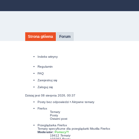
Strona główna
Forum
Indeks witryny
Regulamin
FAQ
Zarejestruj się
Zaloguj się
Dzisiaj jest 08 sierpnia 2026, 00:37
Posty bez odpowiedzi
•
Aktywne tematy
Firefox
Tematy
Posty
Ostatni post
Przeglądarka Firefox
Tematy specyficzne dla przeglądarki Mozilla Firefox
Moderator:
Pomocy?!
19412
Tematy
103292
Posty