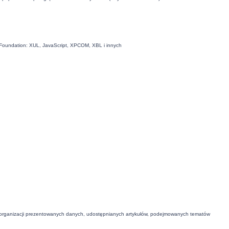
la Foundation: XUL, JavaScript, XPCOM, XBL i innych
 organizacji prezentowanych danych, udostępnianych artykułów, podejmowanych tematów