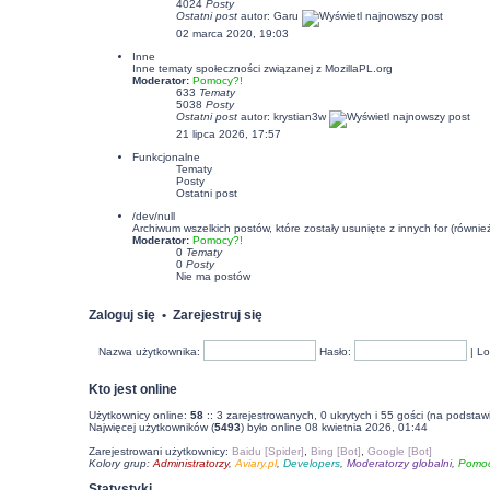
4024
Posty
Ostatni post
autor:
Garu
02 marca 2020, 19:03
Inne
Inne tematy społeczności związanej z MozillaPL.org
Moderator:
Pomocy?!
633
Tematy
5038
Posty
Ostatni post
autor:
krystian3w
21 lipca 2026, 17:57
Funkcjonalne
Tematy
Posty
Ostatni post
/dev/null
Archiwum wszelkich postów, które zostały usunięte z innych for (równi
Moderator:
Pomocy?!
0
Tematy
0
Posty
Nie ma postów
Zaloguj się
•
Zarejestruj się
Nazwa użytkownika:
Hasło:
|
Lo
Kto jest online
Użytkownicy online:
58
:: 3 zarejestrowanych, 0 ukrytych i 55 gości (na podstaw
Najwięcej użytkowników (
5493
) było online 08 kwietnia 2026, 01:44
Zarejestrowani użytkownicy:
Baidu [Spider]
,
Bing [Bot]
,
Google [Bot]
Kolory grup:
Administratorzy
,
Aviary.pl
,
Developers
,
Moderatorzy globalni
,
Pomoc
Statystyki