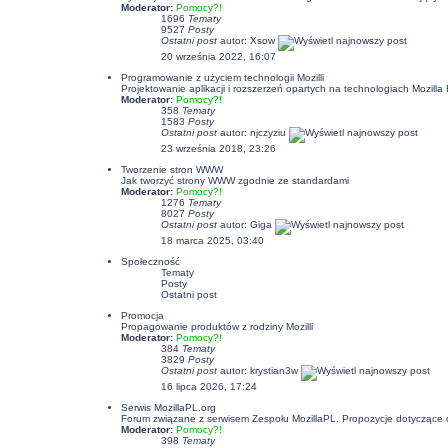
Moderator:
Pomocy?!
1696
Tematy
9527
Posty
Ostatni post
autor:
Xsow
20 września 2022, 16:07
Programowanie z użyciem technologii Mozilli
Projektowanie aplikacji i rozszerzeń opartych na technologiach Mozil
Moderator:
Pomocy?!
358
Tematy
1583
Posty
Ostatni post
autor:
njczyziu
23 września 2018, 23:26
Tworzenie stron WWW
Jak tworzyć strony WWW zgodnie ze standardami
Moderator:
Pomocy?!
1276
Tematy
8027
Posty
Ostatni post
autor:
Giga
18 marca 2025, 03:40
Społeczność
Tematy
Posty
Ostatni post
Promocja
Propagowanie produktów z rodziny Mozilli
Moderator:
Pomocy?!
384
Tematy
3829
Posty
Ostatni post
autor:
krystian3w
16 lipca 2026, 17:24
Serwis MozillaPL.org
Forum związane z serwisem Zespołu MozillaPL. Propozycje dotyczące
Moderator:
Pomocy?!
398
Tematy