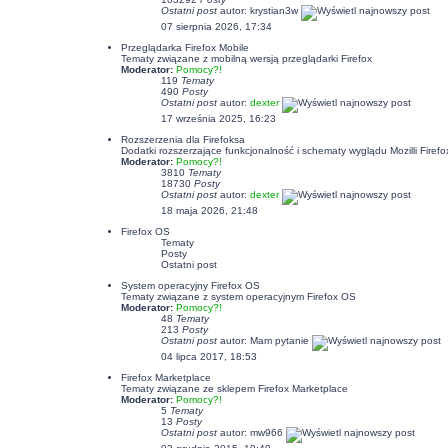
Ostatni post
autor:
krystian3w
07 sierpnia 2026, 17:34
Przeglądarka Firefox Mobile
Tematy związane z mobilną wersją przeglądarki Firefox
Moderator:
Pomocy?!
119
Tematy
490
Posty
Ostatni post
autor:
dexter
17 września 2025, 16:23
Rozszerzenia dla Firefoksa
Dodatki rozszerzające funkcjonalność i schematy wyglądu Mozilli Firefo
Moderator:
Pomocy?!
3810
Tematy
18730
Posty
Ostatni post
autor:
dexter
18 maja 2026, 21:48
Firefox OS
Tematy
Posty
Ostatni post
System operacyjny Firefox OS
Tematy związane z system operacyjnym Firefox OS
Moderator:
Pomocy?!
48
Tematy
213
Posty
Ostatni post
autor: Mam pytanie
04 lipca 2017, 18:53
Firefox Marketplace
Tematy związane ze sklepem Firefox Marketplace
Moderator:
Pomocy?!
5
Tematy
13
Posty
Ostatni post
autor: mw966