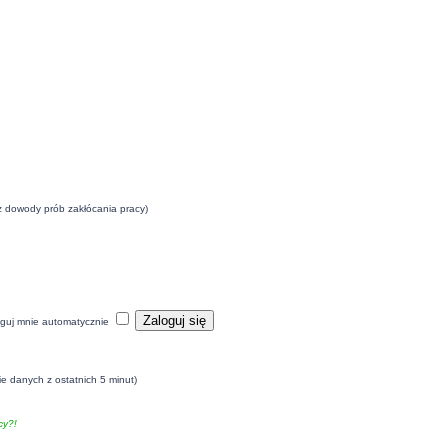
eż dowody prób zakłócania pracy)
guj mnie automatycznie
ie danych z ostatnich 5 minut)
y?!