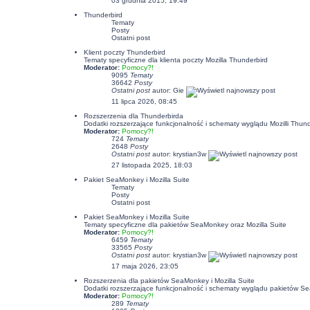
03 grudnia 2015, 19:49
Thunderbird
Tematy
Posty
Ostatni post
Klient poczty Thunderbird
Tematy specyficzne dla klienta poczty Mozilla Thunderbird
Moderator:
Pomocy?!
9095
Tematy
36642
Posty
Ostatni post
autor:
Gie
11 lipca 2026, 08:45
Rozszerzenia dla Thunderbirda
Dodatki rozszerzające funkcjonalność i schematy wyglądu Mozilli Thund
Moderator:
Pomocy?!
724
Tematy
2648
Posty
Ostatni post
autor:
krystian3w
27 listopada 2025, 18:03
Pakiet SeaMonkey i Mozilla Suite
Tematy
Posty
Ostatni post
Pakiet SeaMonkey i Mozilla Suite
Tematy specyficzne dla pakietów SeaMonkey oraz Mozilla Suite
Moderator:
Pomocy?!
6459
Tematy
33565
Posty
Ostatni post
autor:
krystian3w
17 maja 2026, 23:05
Rozszerzenia dla pakietów SeaMonkey i Mozilla Suite
Dodatki rozszerzające funkcjonalność i schematy wyglądu pakietów Se
Moderator:
Pomocy?!
289
Tematy