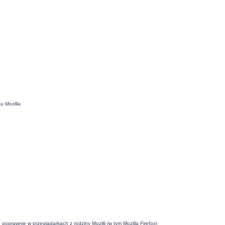
u Mozilla
oprawnie w przeglądarkach z rodziny Mozilli (w tym Mozilla Firefox)