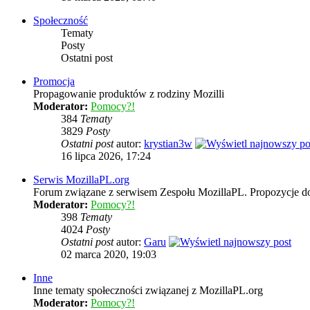
Społeczność
Tematy
Posty
Ostatni post
Promocja
Propagowanie produktów z rodziny Mozilli
Moderator:
Pomocy?!
384
Tematy
3829
Posty
Ostatni post
autor:
krystian3w
16 lipca 2026, 17:24
Serwis MozillaPL.org
Forum związane z serwisem Zespołu MozillaPL. Propozycje d
Moderator:
Pomocy?!
398
Tematy
4024
Posty
Ostatni post
autor:
Garu
02 marca 2020, 19:03
Inne
Inne tematy społeczności związanej z MozillaPL.org
Moderator:
Pomocy?!