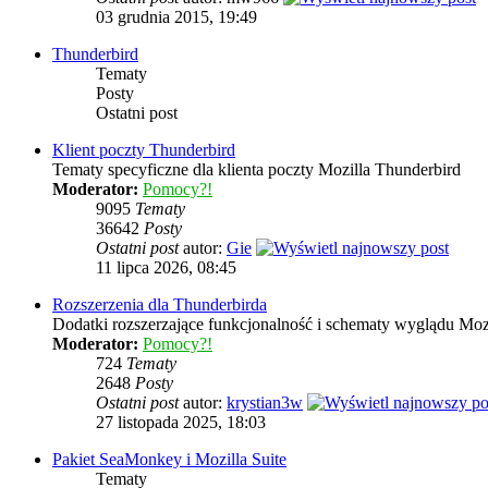
03 grudnia 2015, 19:49
Thunderbird
Tematy
Posty
Ostatni post
Klient poczty Thunderbird
Tematy specyficzne dla klienta poczty Mozilla Thunderbird
Moderator:
Pomocy?!
9095
Tematy
36642
Posty
Ostatni post
autor:
Gie
11 lipca 2026, 08:45
Rozszerzenia dla Thunderbirda
Dodatki rozszerzające funkcjonalność i schematy wyglądu Moz
Moderator:
Pomocy?!
724
Tematy
2648
Posty
Ostatni post
autor:
krystian3w
27 listopada 2025, 18:03
Pakiet SeaMonkey i Mozilla Suite
Tematy