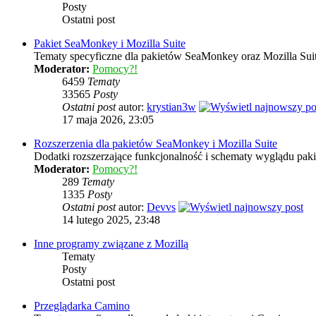
Posty
Ostatni post
Pakiet SeaMonkey i Mozilla Suite
Tematy specyficzne dla pakietów SeaMonkey oraz Mozilla Sui
Moderator:
Pomocy?!
6459
Tematy
33565
Posty
Ostatni post
autor:
krystian3w
17 maja 2026, 23:05
Rozszerzenia dla pakietów SeaMonkey i Mozilla Suite
Dodatki rozszerzające funkcjonalność i schematy wyglądu pak
Moderator:
Pomocy?!
289
Tematy
1335
Posty
Ostatni post
autor:
Devvs
14 lutego 2025, 23:48
Inne programy związane z Mozillą
Tematy
Posty
Ostatni post
Przeglądarka Camino