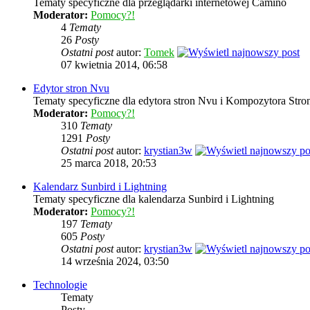
Tematy specyficzne dla przeglądarki internetowej Camino
Moderator:
Pomocy?!
4
Tematy
26
Posty
Ostatni post
autor:
Tomek
07 kwietnia 2014, 06:58
Edytor stron Nvu
Tematy specyficzne dla edytora stron Nvu i Kompozytora Stron
Moderator:
Pomocy?!
310
Tematy
1291
Posty
Ostatni post
autor:
krystian3w
25 marca 2018, 20:53
Kalendarz Sunbird i Lightning
Tematy specyficzne dla kalendarza Sunbird i Lightning
Moderator:
Pomocy?!
197
Tematy
605
Posty
Ostatni post
autor:
krystian3w
14 września 2024, 03:50
Technologie
Tematy
Posty