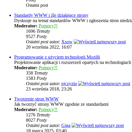
Ostatni post
Standardy WWW i źle działające strony
Dyskusje na temat standardów WWW i zgłoszenia stron niedzia
Moderator:
Pomocy?!
1696
Tematy
9527
Posty
Ostatni post
autor:
Xsow
20 września 2022, 16:07
Programowanie z użyciem technologii Mozilli
Projektowanie aplikacji i rozszerzeń opartych na technologi
Moderator:
Pomocy?!
358
Tematy
1583
Posty
Ostatni post
autor:
njczyziu
23 września 2018, 23:26
Tworzenie stron WWW
Jak tworzyć strony WWW zgodnie ze standardami
Moderator:
Pomocy?!
1276
Tematy
8027
Posty
Ostatni post
autor:
Giga
18 marca 2025, 03:40