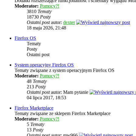
Dodatki rozszerzające funkcjonalność i schematy wyglądu Mozi
Moderator:
Pomocy?!
3810
Tematy
18730
Posty
Ostatni post
autor:
dexter
18 maja 2026, 21:48
Firefox OS
Tematy
Posty
Ostatni post
System operacyjny Firefox OS
Tematy związane z system operacyjnym Firefox OS
Moderator:
Pomocy?!
48
Tematy
213
Posty
Ostatni post
autor: Mam pytanie
04 lipca 2017, 18:53
Firefox Marketplace
Tematy związane ze sklepem Firefox Marketplace
Moderator:
Pomocy?!
5
Tematy
13
Posty
Ostatni post
autor: mw966