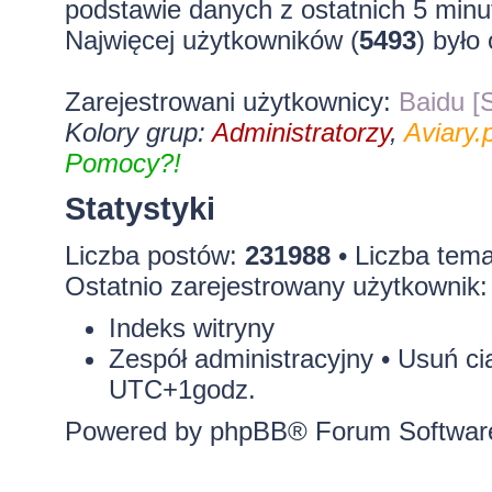
podstawie danych z ostatnich 5 minu
Najwięcej użytkowników (
5493
) było
Zarejestrowani użytkownicy:
Baidu [S
Kolory grup:
Administratorzy
,
Aviary.p
Pomocy?!
Statystyki
Liczba postów:
231988
• Liczba tem
Ostatnio zarejestrowany użytkownik
Indeks witryny
Zespół administracyjny
•
Usuń ci
UTC+1godz.
Powered by
phpBB
® Forum Softwar