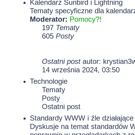
Kalendarz Sunbird i Lightning
Tematy specyficzne dla kalendarz
Moderator:
Pomocy?!
197
Tematy
605
Posty
Ostatni post
autor:
krystian3
14 września 2024, 03:50
Technologie
Tematy
Posty
Ostatni post
Standardy WWW i źle działające 
Dyskusje na temat standardów W
poprawnie w przeglądarkach z rod