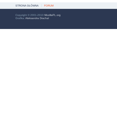
STRONA GŁÓWNA
FORUM
Copyright © 2001-2010
MozillaPL.org
Grafika:
Aleksandra Drachal