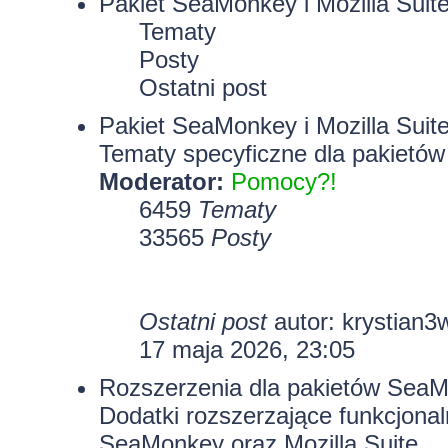
Pakiet SeaMonkey i Mozilla Suit
Tematy
Posty
Ostatni post
Pakiet SeaMonkey i Mozilla Suit
Tematy specyficzne dla pakietów
Moderator:
Pomocy?!
6459
Tematy
33565
Posty
Ostatni post
autor:
krystian3
17 maja 2026, 23:05
Rozszerzenia dla pakietów SeaMo
Dodatki rozszerzające funkcjona
SeaMonkey oraz Mozilla Suite