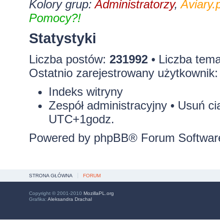
Kolory grup:
Administratorzy
,
Aviary.p
Pomocy?!
Statystyki
Liczba postów:
231992
• Liczba tem
Ostatnio zarejestrowany użytkownik
Indeks witryny
Zespół administracyjny
•
Usuń ci
UTC+1godz.
Powered by
phpBB
® Forum Softwar
STRONA GŁÓWNA
FORUM
Copyright © 2001-2010
MozillaPL.org
Grafika:
Aleksandra Drachal