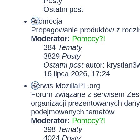
Posty
Ostatni post
Promocja
Propagowanie produktów z rodzin
Moderator:
Pomocy?!
384
Tematy
3829
Posty
Ostatni post
autor:
krystian3
16 lipca 2026, 17:24
Serwis MozillaPL.org
Forum związane z serwisem Zesp
organizacji prezentowanych dany
podejmowanych tematów
Moderator:
Pomocy?!
398
Tematy
4024
Posty