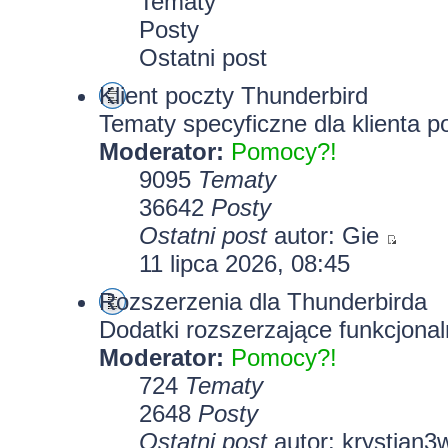
Tematy
Posty
Ostatni post
Klient poczty Thunderbird
Tematy specyficzne dla klienta p
Moderator:
Pomocy?!
9095
Tematy
36642
Posty
Ostatni post
autor:
Gie
11 lipca 2026, 08:45
Rozszerzenia dla Thunderbirda
Dodatki rozszerzające funkcjonal
Moderator:
Pomocy?!
724
Tematy
2648
Posty
Ostatni post
autor:
krystian3