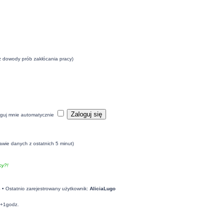
eż dowody prób zakłócania pracy)
guj mnie automatycznie
awie danych z ostatnich 5 minut)
y?!
6
• Ostatnio zarejestrowany użytkownik:
AliciaLugo
C+1godz.