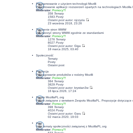
Programowanie z użyciem technologii Mozilli
Projektowanie aplikacji i rozszerzeń opartych na technologiach Mozil
Moderator:
Pomocy?!
358
Tematy
1583
Posty
Ostatni post
autor:
njczyziu
23 września 2018, 23:26
Tworzenie stron WWW
Jak tworzyć strony WWW zgodnie ze standardami
Moderator:
Pomocy?!
1276
Tematy
8027
Posty
Ostatni post
autor:
Giga
18 marca 2025, 03:40
Społeczność
Tematy
Posty
Ostatni post
Promocja
Propagowanie produktów z rodziny Mozilli
Moderator:
Pomocy?!
384
Tematy
3829
Posty
Ostatni post
autor:
krystian3w
16 lipca 2026, 17:24
Serwis MozillaPL.org
Forum związane z serwisem Zespołu MozillaPL. Propozycje dotyczące
Moderator:
Pomocy?!
398
Tematy
4024
Posty
Ostatni post
autor:
Garu
02 marca 2020, 19:03
Inne
Inne tematy społeczności związanej z MozillaPL.org
Moderator:
Pomocy?!
633
Tematy