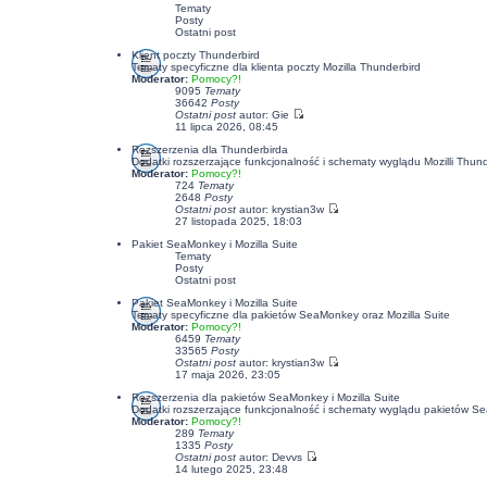
Tematy
Posty
Ostatni post
Klient poczty Thunderbird
Tematy specyficzne dla klienta poczty Mozilla Thunderbird
Moderator:
Pomocy?!
9095
Tematy
36642
Posty
Ostatni post
autor:
Gie
11 lipca 2026, 08:45
Rozszerzenia dla Thunderbirda
Dodatki rozszerzające funkcjonalność i schematy wyglądu Mozilli Thund
Moderator:
Pomocy?!
724
Tematy
2648
Posty
Ostatni post
autor:
krystian3w
27 listopada 2025, 18:03
Pakiet SeaMonkey i Mozilla Suite
Tematy
Posty
Ostatni post
Pakiet SeaMonkey i Mozilla Suite
Tematy specyficzne dla pakietów SeaMonkey oraz Mozilla Suite
Moderator:
Pomocy?!
6459
Tematy
33565
Posty
Ostatni post
autor:
krystian3w
17 maja 2026, 23:05
Rozszerzenia dla pakietów SeaMonkey i Mozilla Suite
Dodatki rozszerzające funkcjonalność i schematy wyglądu pakietów Se
Moderator:
Pomocy?!
289
Tematy
1335
Posty
Ostatni post
autor:
Devvs
14 lutego 2025, 23:48