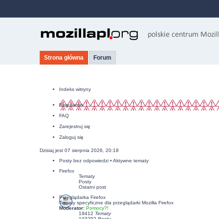
Strona główna
Forum
Indeks witryny
Regulamin
FAQ
Zarejestruj się
Zaloguj się
Dzisiaj jest 07 sierpnia 2026, 20:18
Posty bez odpowiedzi
•
Aktywne tematy
Firefox
Tematy
Posty
Ostatni post
Przeglądarka Firefox
Tematy specyficzne dla przeglądarki Mozilla Firefox
Moderator:
Pomocy?!
19412
Tematy
103292
Posty