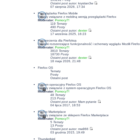
Ostatni post
autor:
krystian3w
07 sierpnia 2026, 17:34
Przeglądarka Firefox Mobile
Tematy związane z mobilną wersją przeglądarki Firefox
Moderator:
Pomocy?!
119
Tematy
490
Posty
Ostatni post
autor:
dexter
17 września 2025, 16:23
Rozszerzenia dla Firefoksa
Dodatki rozszerzające funkcjonalność i schematy wyglądu Mozilli Firefo
Moderator:
Pomocy?!
3810
Tematy
18730
Posty
Ostatni post
autor:
dexter
18 maja 2026, 21:48
Firefox OS
Tematy
Posty
Ostatni post
System operacyjny Firefox OS
Tematy związane z system operacyjnym Firefox OS
Moderator:
Pomocy?!
48
Tematy
213
Posty
Ostatni post
autor: Mam pytanie
04 lipca 2017, 18:53
Firefox Marketplace
Tematy związane ze sklepem Firefox Marketplace
Moderator:
Pomocy?!
5
Tematy
13
Posty
Ostatni post
autor: mw966
03 grudnia 2015, 19:49
Thunderbird