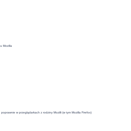
u Mozilla
oprawnie w przeglądarkach z rodziny Mozilli (w tym Mozilla Firefox)