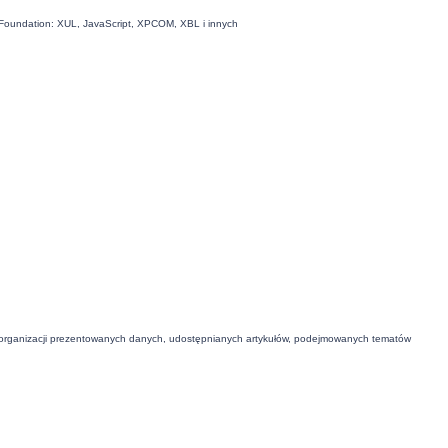
la Foundation: XUL, JavaScript, XPCOM, XBL i innych
 organizacji prezentowanych danych, udostępnianych artykułów, podejmowanych tematów