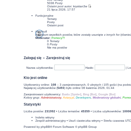
5038
Posty
Ostatni post
autor:
krystian3w
21 lipca 2026, 17:57
Funkcjonalne
Tematy
Posty
Ostatni post
/dev/null
Archiwum wszelkich postów, które zostały usunięte z innych for (równi
Moderator:
Pomocy?!
0
Tematy
0
Posty
Nie ma postów
Zaloguj się
•
Zarejestruj się
Nazwa użytkownika:
Hasło:
|
Lo
Kto jest online
Użytkownicy online:
108
:: 3 zarejestrowanych, 0 ukrytych i 105 gości (na podst
Najwięcej użytkowników (
5493
) było online 08 kwietnia 2026, 01:44
Zarejestrowani użytkownicy:
Baidu [Spider]
,
Bing [Bot]
,
Google [Bot]
Kolory grup:
Administratorzy
,
Aviary.pl
,
Developers
,
Moderatorzy globalni
,
Pomoc
Statystyki
Liczba postów:
231992
• Liczba tematów:
45359
• Liczba użytkowników:
1000
Indeks witryny
Zespół administracyjny
•
Usuń ciasteczka witryny
• Strefa czasowa UT
Powered by
phpBB
® Forum Software © phpBB Group