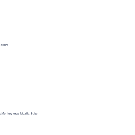
erbird
aMonkey oraz Mozilla Suite