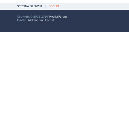
STRONA GŁÓWNA
FORUM
Copyright © 2001-2010
MozillaPL.org
Grafika:
Aleksandra Drachal