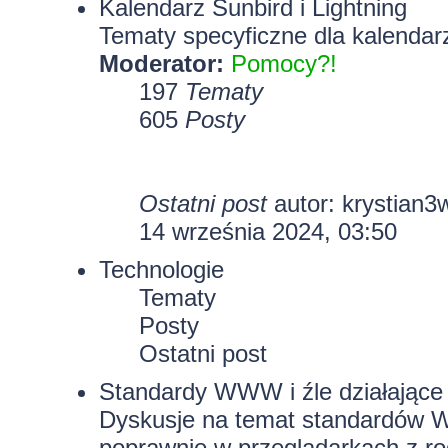
Kalendarz Sunbird i Lightning
Tematy specyficzne dla kalendarz
Moderator:
Pomocy?!
197
Tematy
605
Posty
Ostatni post
autor:
krystian3
14 września 2024, 03:50
Technologie
Tematy
Posty
Ostatni post
Standardy WWW i źle działające 
Dyskusje na temat standardów W
poprawnie w przeglądarkach z rod