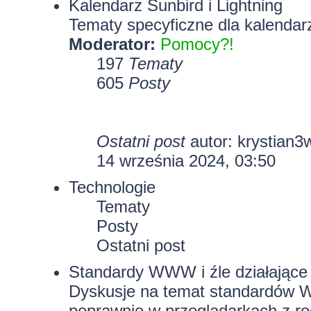
Kalendarz Sunbird i Lightning
Tematy specyficzne dla kalendarz
Moderator:
Pomocy?!
197
Tematy
605
Posty
Ostatni post
autor:
krystian3
14 września 2024, 03:50
Technologie
Tematy
Posty
Ostatni post
Standardy WWW i źle działające 
Dyskusje na temat standardów W
poprawnie w przeglądarkach z rod