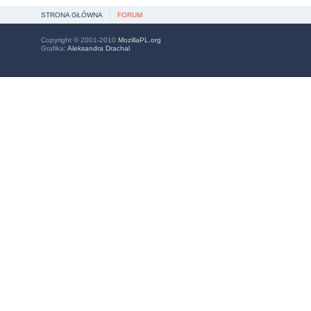
STRONA GŁÓWNA
FORUM
Copyright © 2001-2010
MozillaPL.org
Grafika:
Aleksandra Drachal