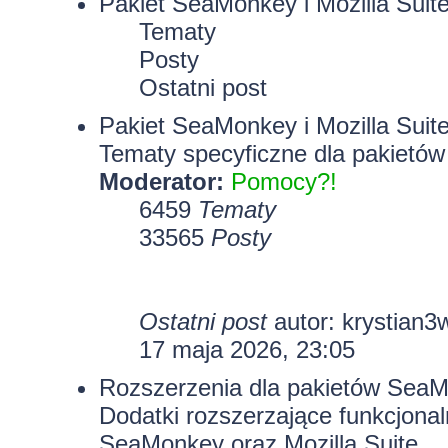
Pakiet SeaMonkey i Mozilla Suit
Tematy
Posty
Ostatni post
Pakiet SeaMonkey i Mozilla Suit
Tematy specyficzne dla pakietów
Moderator:
Pomocy?!
6459
Tematy
33565
Posty
Ostatni post
autor:
krystian3
17 maja 2026, 23:05
Rozszerzenia dla pakietów SeaMo
Dodatki rozszerzające funkcjona
SeaMonkey oraz Mozilla Suite