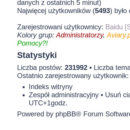
danych z ostatnich 5 minut)
Najwięcej użytkowników (
5493
) było
Zarejestrowani użytkownicy:
Baidu [S
Kolory grup:
Administratorzy
,
Aviary.p
Pomocy?!
Statystyki
Liczba postów:
231992
• Liczba tem
Ostatnio zarejestrowany użytkownik
Indeks witryny
Zespół administracyjny
•
Usuń ci
UTC+1godz.
Powered by
phpBB
® Forum Softwar