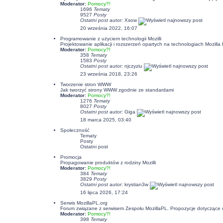
Moderator:
Pomocy?!
1696
Tematy
9527
Posty
Ostatni post
autor:
Xsow
20 września 2022, 16:07
Programowanie z użyciem technologii Mozilli
Projektowanie aplikacji i rozszerzeń opartych na technologiach Mozil
Moderator:
Pomocy?!
358
Tematy
1583
Posty
Ostatni post
autor:
njczyziu
23 września 2018, 23:26
Tworzenie stron WWW
Jak tworzyć strony WWW zgodnie ze standardami
Moderator:
Pomocy?!
1276
Tematy
8027
Posty
Ostatni post
autor:
Giga
18 marca 2025, 03:40
Społeczność
Tematy
Posty
Ostatni post
Promocja
Propagowanie produktów z rodziny Mozilli
Moderator:
Pomocy?!
384
Tematy
3829
Posty
Ostatni post
autor:
krystian3w
16 lipca 2026, 17:24
Serwis MozillaPL.org
Forum związane z serwisem Zespołu MozillaPL. Propozycje dotyczące
Moderator:
Pomocy?!
398
Tematy