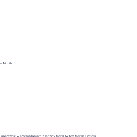
u Mozilla
oprawnie w przeglądarkach z rodziny Mozilli (w tym Mozilla Firefox)