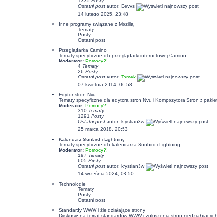
1335
Posty
Ostatni post
autor:
Devvs
14 lutego 2025, 23:48
Inne programy związane z Mozillą
Tematy
Posty
Ostatni post
Przeglądarka Camino
Tematy specyficzne dla przeglądarki internetowej Camino
Moderator:
Pomocy?!
4
Tematy
26
Posty
Ostatni post
autor:
Tomek
07 kwietnia 2014, 06:58
Edytor stron Nvu
Tematy specyficzne dla edytora stron Nvu i Kompozytora Stron z pakiet
Moderator:
Pomocy?!
310
Tematy
1291
Posty
Ostatni post
autor:
krystian3w
25 marca 2018, 20:53
Kalendarz Sunbird i Lightning
Tematy specyficzne dla kalendarza Sunbird i Lightning
Moderator:
Pomocy?!
197
Tematy
605
Posty
Ostatni post
autor:
krystian3w
14 września 2024, 03:50
Technologie
Tematy
Posty
Ostatni post
Standardy WWW i źle działające strony
Dyskusje na temat standardów WWW i zgłoszenia stron niedziałających p