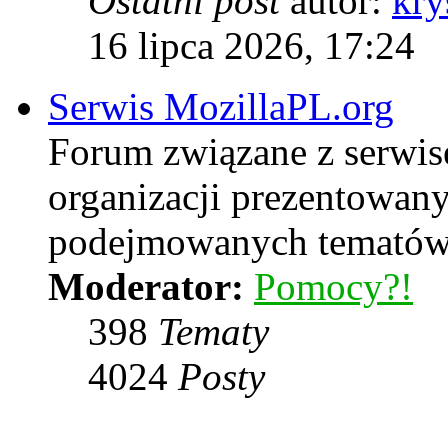
Ostatni post
autor:
kry
16 lipca 2026, 17:24
Serwis MozillaPL.org
Forum związane z serwis
organizacji prezentowan
podejmowanych temató
Moderator:
Pomocy?!
398
Tematy
4024
Posty