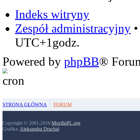
Indeks witryny
Zespół administracyjny
UTC+1godz.
Powered by
phpBB
® Foru
STRONA GŁÓWNA
FORUM
Copyright © 2001-2010
MozillaPL.org
Grafika:
Aleksandra Drachal