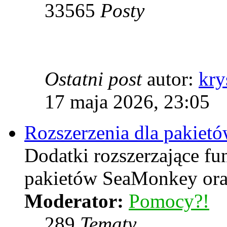
33565
Posty
Ostatni post
autor:
kry
17 maja 2026, 23:05
Rozszerzenia dla pakiet
Dodatki rozszerzające f
pakietów SeaMonkey oraz
Moderator:
Pomocy?!
289
Tematy