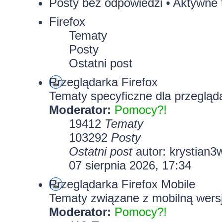
Posty bez odpowiedzi
•
Aktywne 
Firefox
Tematy
Posty
Ostatni post
Przeglądarka Firefox
Tematy specyficzne dla przegląda
Moderator:
Pomocy?!
19412
Tematy
103292
Posty
Ostatni post
autor:
krystian3
07 sierpnia 2026, 17:34
Przeglądarka Firefox Mobile
Tematy związane z mobilną wersj
Moderator:
Pomocy?!