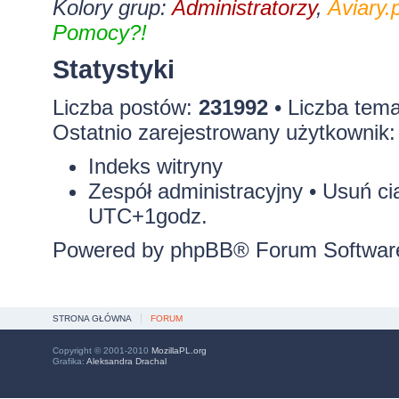
Kolory grup:
Administratorzy
,
Aviary.p
Pomocy?!
Statystyki
Liczba postów:
231992
• Liczba tem
Ostatnio zarejestrowany użytkownik
Indeks witryny
Zespół administracyjny
•
Usuń ci
UTC+1godz.
Powered by
phpBB
® Forum Softwar
STRONA GŁÓWNA
FORUM
Copyright © 2001-2010
MozillaPL.org
Grafika:
Aleksandra Drachal