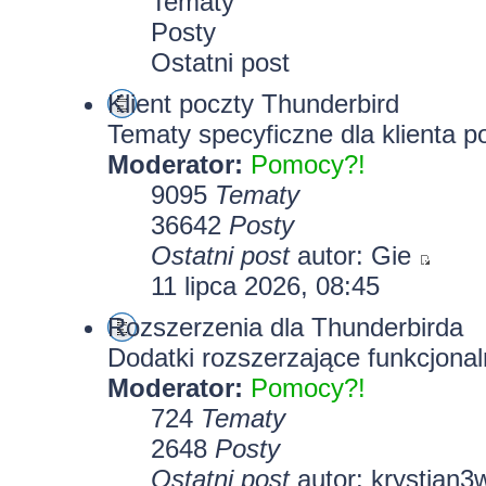
Tematy
Posty
Ostatni post
Klient poczty Thunderbird
Tematy specyficzne dla klienta p
Moderator:
Pomocy?!
9095
Tematy
36642
Posty
Ostatni post
autor:
Gie
11 lipca 2026, 08:45
Rozszerzenia dla Thunderbirda
Dodatki rozszerzające funkcjonal
Moderator:
Pomocy?!
724
Tematy
2648
Posty
Ostatni post
autor:
krystian3