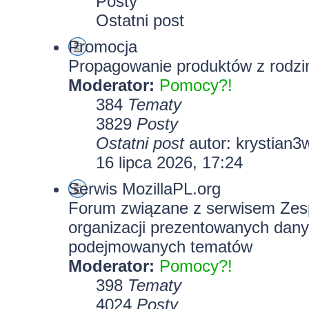
Posty
Ostatni post
Promocja
Propagowanie produktów z rodzin
Moderator:
Pomocy?!
384
Tematy
3829
Posty
Ostatni post
autor:
krystian3
16 lipca 2026, 17:24
Serwis MozillaPL.org
Forum związane z serwisem Zesp
organizacji prezentowanych dany
podejmowanych tematów
Moderator:
Pomocy?!
398
Tematy
4024
Posty