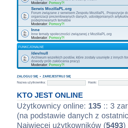
Moderator:
Pomocy?!
Serwis MozillaPL.org
Forum związane z serwisem Zespołu MozillaPL. Propozycje d
organizacji prezentowanych danych, udostępnianych artykułó
podejmowanych tematów
Moderator:
Pomocy?!
Inne
Inne tematy społeczności związanej z MozillaPL.org
Moderator:
Pomocy?!
FUNKCJONALNE
/dev/null
Archiwum wszelkich postów, które zostały usunięte z innych fo
dowody prób zakłócania pracy)
Moderator:
Pomocy?!
ZALOGUJ SIĘ
•
ZAREJESTRUJ SIĘ
Nazwa użytkownika:
Hasło:
KTO JEST ONLINE
Użytkownicy online:
135
:: 3 za
(na podstawie danych z ostatnic
Najwięcej użytkowników (
5493
)