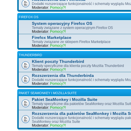
Dodatki rozszerzające funkcjonalność i schematy wyglądu Mozil
Moderator:
Pomocy?!
FIREFOX OS
System operacyjny Firefox OS
Tematy związane z system operacyjnym Firefox OS
Moderator:
Pomocy?!
Firefox Marketplace
Tematy związane ze sklepem Firefox Marketplace
Moderator:
Pomocy?!
THUNDERBIRD
Klient poczty Thunderbird
Tematy specyficzne dla klienta poczty Mozilla Thunderbird
Moderator:
Pomocy?!
Rozszerzenia dla Thunderbirda
Dodatki rozszerzające funkcjonalność i schematy wyglądu Mozi
Moderator:
Pomocy?!
PAKIET SEAMONKEY I MOZILLA SUITE
Pakiet SeaMonkey i Mozilla Suite
Tematy specyficzne dla pakietów SeaMonkey oraz Mozilla Sui
Moderator:
Pomocy?!
Rozszerzenia dla pakietów SeaMonkey i Mozilla S
Dodatki rozszerzające funkcjonalność i schematy wyglądu pa
SeaMonkey oraz Mozilla Suite
Moderator:
Pomocy?!