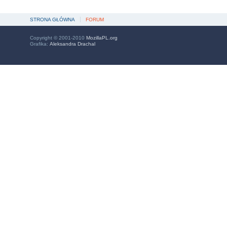
STRONA GŁÓWNA
FORUM
Copyright © 2001-2010
MozillaPL.org
Grafika:
Aleksandra Drachal