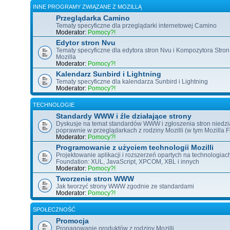
INNE PROGRAMY ZWIĄZANE Z MOZILLĄ
Przeglądarka Camino
Tematy specyficzne dla przeglądarki internetowej Camino
Moderator:
Pomocy?!
Edytor stron Nvu
Tematy specyficzne dla edytora stron Nvu i Kompozytora Stron
Mozilla
Moderator:
Pomocy?!
Kalendarz Sunbird i Lightning
Tematy specyficzne dla kalendarza Sunbird i Lightning
Moderator:
Pomocy?!
TECHNOLOGIE
Standardy WWW i źle działające strony
Dyskusje na temat standardów WWW i zgłoszenia stron niedzi
poprawnie w przeglądarkach z rodziny Mozilli (w tym Mozilla Fi
Moderator:
Pomocy?!
Programowanie z użyciem technologii Mozilli
Projektowanie aplikacji i rozszerzeń opartych na technologiac
Foundation: XUL, JavaScript, XPCOM, XBL i innych
Moderator:
Pomocy?!
Tworzenie stron WWW
Jak tworzyć strony WWW zgodnie ze standardami
Moderator:
Pomocy?!
SPOŁECZNOŚĆ
Promocja
Propagowanie produktów z rodziny Mozilli