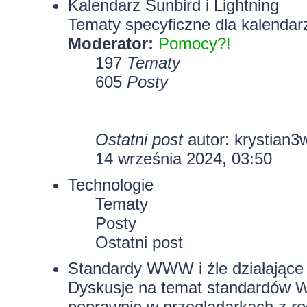
Kalendarz Sunbird i Lightning
Tematy specyficzne dla kalendarz
Moderator:
Pomocy?!
197
Tematy
605
Posty
Ostatni post
autor:
krystian3
14 września 2024, 03:50
Technologie
Tematy
Posty
Ostatni post
Standardy WWW i źle działające 
Dyskusje na temat standardów W
poprawnie w przeglądarkach z rod