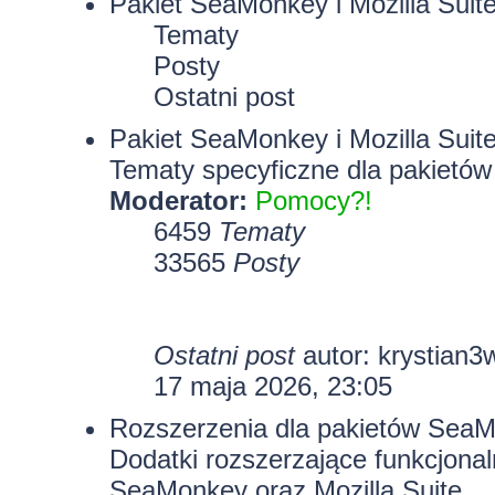
Pakiet SeaMonkey i Mozilla Suit
Tematy
Posty
Ostatni post
Pakiet SeaMonkey i Mozilla Suit
Tematy specyficzne dla pakietów
Moderator:
Pomocy?!
6459
Tematy
33565
Posty
Ostatni post
autor:
krystian3
17 maja 2026, 23:05
Rozszerzenia dla pakietów SeaMo
Dodatki rozszerzające funkcjona
SeaMonkey oraz Mozilla Suite