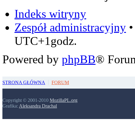
Indeks witryny
Zespół administracyjny
UTC+1godz.
Powered by
phpBB
® Foru
STRONA GŁÓWNA
FORUM
Copyright © 2001-2010
MozillaPL.org
Grafika:
Aleksandra Drachal