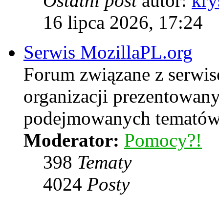
Ostatni post
autor:
kry
16 lipca 2026, 17:24
Serwis MozillaPL.org
Forum związane z serwis
organizacji prezentowan
podejmowanych temató
Moderator:
Pomocy?!
398
Tematy
4024
Posty