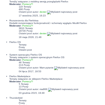
Tematy związane z mobilną wersją przeglądarki Firefox
Moderator:
Pomocy?!
119
Tematy
490
Posty
Ostatni post
autor:
dexter
17 września 2025, 16:23
Rozszerzenia dla Firefoksa
Dodatki rozszerzające funkcjonalność i schematy wyglądu Mozilli Firefox
Moderator:
Pomocy?!
3810
Tematy
18730
Posty
Ostatni post
autor:
dexter
18 maja 2026, 21:48
Firefox OS
Tematy
Posty
Ostatni post
System operacyjny Firefox OS
Tematy związane z system operacyjnym Firefox OS
Moderator:
Pomocy?!
48
Tematy
213
Posty
Ostatni post
autor: Mam pytanie
04 lipca 2017, 18:53
Firefox Marketplace
Tematy związane ze sklepem Firefox Marketplace
Moderator:
Pomocy?!
5
Tematy
13
Posty
Ostatni post
autor: mw966
03 grudnia 2015, 19:49
Thunderbird
Tematy
Posty