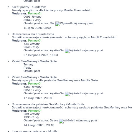
Ostatni post
Klient poczty Thunderbird
Tematy specyficzne dla klienta poczty Mozilla Thunderbird
Moderator:
Pomocy?!
9095
Tematy
36642
Posty
Ostatni post
autor:
Gie
11 lipca 2026, 08:45
Rozszerzenia dla Thunderbirda
Dodatki rozszerzające funkcjonalność i schematy wyglądu Mozilli Thunderbird
Moderator:
Pomocy?!
724
Tematy
2648
Posty
Ostatni post
autor:
krystian3w
27 listopada 2025, 18:03
Pakiet SeaMonkey i Mozilla Suite
Tematy
Posty
Ostatni post
Pakiet SeaMonkey i Mozilla Suite
Tematy specyficzne dla pakietów SeaMonkey oraz Mozilla Suite
Moderator:
Pomocy?!
6459
Tematy
33565
Posty
Ostatni post
autor:
krystian3w
17 maja 2026, 23:05
Rozszerzenia dla pakietów SeaMonkey i Mozilla Suite
Dodatki rozszerzające funkcjonalność i schematy wyglądu pakietów SeaMonkey oraz Moz
Moderator:
Pomocy?!
289
Tematy
1335
Posty
Ostatni post
autor:
Devvs
14 lutego 2025, 23:48
Inne programy związane z Mozillą