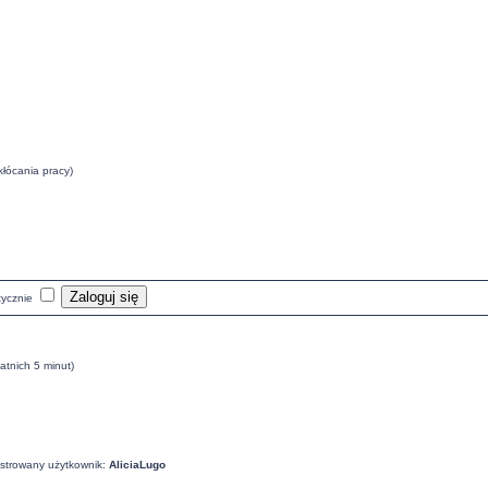
kłócania pracy)
tycznie
atnich 5 minut)
estrowany użytkownik:
AliciaLugo