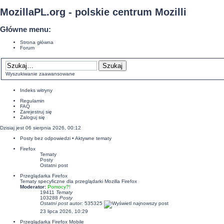
MozillaPL.org - polskie centrum Mozilli
Główne menu:
Strona główna
Forum
Wyszukiwanie zaawansowane
Indeks witryny
Regulamin
FAQ
Zarejestruj się
Zaloguj się
Dzisiaj jest 06 sierpnia 2026, 00:12
Posty bez odpowiedzi
•
Aktywne tematy
Firefox
Tematy
Posty
Ostatni post
Przeglądarka Firefox
Tematy specyficzne dla przeglądarki Mozilla Firefox
Moderator:
Pomocy?!
19411
Tematy
103288
Posty
Ostatni post
autor:
535325
23 lipca 2026, 10:29
Przeglądarka Firefox Mobile