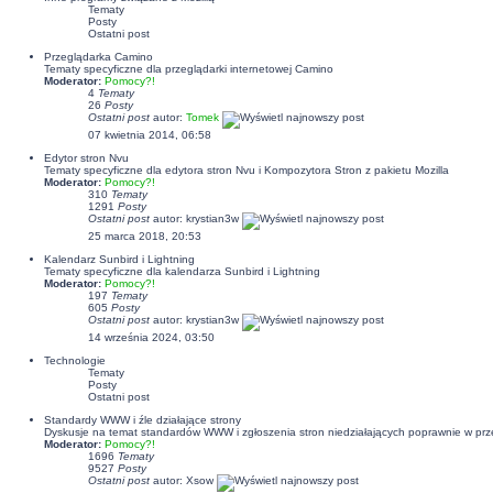
Tematy
Posty
Ostatni post
Przeglądarka Camino
Tematy specyficzne dla przeglądarki internetowej Camino
Moderator:
Pomocy?!
4
Tematy
26
Posty
Ostatni post
autor:
Tomek
07 kwietnia 2014, 06:58
Edytor stron Nvu
Tematy specyficzne dla edytora stron Nvu i Kompozytora Stron z pakietu Mozilla
Moderator:
Pomocy?!
310
Tematy
1291
Posty
Ostatni post
autor:
krystian3w
25 marca 2018, 20:53
Kalendarz Sunbird i Lightning
Tematy specyficzne dla kalendarza Sunbird i Lightning
Moderator:
Pomocy?!
197
Tematy
605
Posty
Ostatni post
autor:
krystian3w
14 września 2024, 03:50
Technologie
Tematy
Posty
Ostatni post
Standardy WWW i źle działające strony
Dyskusje na temat standardów WWW i zgłoszenia stron niedziałających poprawnie w przegl
Moderator:
Pomocy?!
1696
Tematy
9527
Posty
Ostatni post
autor:
Xsow