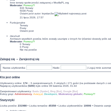
Inne tematy społeczności związanej z MozillaPL.org
Moderator:
Pomocy?!
633
Tematy
5038
Posty
Ostatni post
autor:
krystian3w
21 lipca 2026, 17:57
Funkcjonalne
Tematy
Posty
Ostatni post
/dev/null
Archiwum wszelkich postów, które zostały usunięte z innych for (również dowody prób za
Moderator:
Pomocy?!
0
Tematy
0
Posty
Nie ma postów
Zaloguj się
•
Zarejestruj się
Nazwa użytkownika:
Hasło:
|
Loguj mnie automa
Kto jest online
Użytkownicy online:
174
:: 3 zarejestrowanych, 0 ukrytych i 171 gości (na podstawie danych z ost
Najwięcej użytkowników (
5493
) było online 08 kwietnia 2026, 01:44
Zarejestrowani użytkownicy:
Baidu [Spider]
,
Bing [Bot]
,
Google [Bot]
Kolory grup:
Administratorzy
,
Aviary.pl
,
Developers
,
Moderatorzy globalni
,
Pomocy?!
Statystyki
Liczba postów:
231988
• Liczba tematów:
45358
• Liczba użytkowników:
10006
• Ostatnio zarej
Indeks witryny