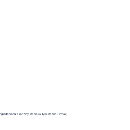
ądarkach z rodziny Mozilli (w tym Mozilla Firefox)