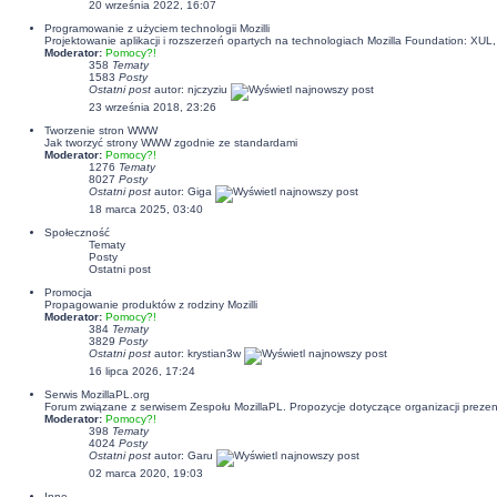
20 września 2022, 16:07
Programowanie z użyciem technologii Mozilli
Projektowanie aplikacji i rozszerzeń opartych na technologiach Mozilla Foundation: XU
Moderator:
Pomocy?!
358
Tematy
1583
Posty
Ostatni post
autor:
njczyziu
23 września 2018, 23:26
Tworzenie stron WWW
Jak tworzyć strony WWW zgodnie ze standardami
Moderator:
Pomocy?!
1276
Tematy
8027
Posty
Ostatni post
autor:
Giga
18 marca 2025, 03:40
Społeczność
Tematy
Posty
Ostatni post
Promocja
Propagowanie produktów z rodziny Mozilli
Moderator:
Pomocy?!
384
Tematy
3829
Posty
Ostatni post
autor:
krystian3w
16 lipca 2026, 17:24
Serwis MozillaPL.org
Forum związane z serwisem Zespołu MozillaPL. Propozycje dotyczące organizacji pre
Moderator:
Pomocy?!
398
Tematy
4024
Posty
Ostatni post
autor:
Garu
02 marca 2020, 19:03
Inne