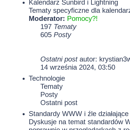
Kalendarz Sunbird i Lightning
Tematy specyficzne dla kalendarz
Moderator:
Pomocy?!
197
Tematy
605
Posty
Ostatni post
autor:
krystian3
14 września 2024, 03:50
Technologie
Tematy
Posty
Ostatni post
Standardy WWW i źle działające 
Dyskusje na temat standardów W
poprawnie w przeglądarkach z rod