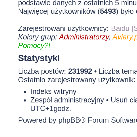
podstawie danych z ostatnich 5 minu
Najwięcej użytkowników (
5493
) było
Zarejestrowani użytkownicy:
Baidu [S
Kolory grup:
Administratorzy
,
Aviary.p
Pomocy?!
Statystyki
Liczba postów:
231992
• Liczba tem
Ostatnio zarejestrowany użytkownik
Indeks witryny
Zespół administracyjny
•
Usuń ci
UTC+1godz.
Powered by
phpBB
® Forum Softwar