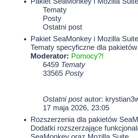
Pakiet SeaMonkey i Mozilla Suit
Tematy
Posty
Ostatni post
Pakiet SeaMonkey i Mozilla Suit
Tematy specyficzne dla pakietów
Moderator:
Pomocy?!
6459
Tematy
33565
Posty
Ostatni post
autor:
krystian3
17 maja 2026, 23:05
Rozszerzenia dla pakietów SeaMo
Dodatki rozszerzające funkcjona
SeaMonkey oraz Mozilla Suite