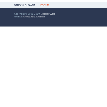
STRONA GŁÓWNA
FORUM
Copyright © 2001-2010
MozillaPL.org
Grafika:
Aleksandra Drachal