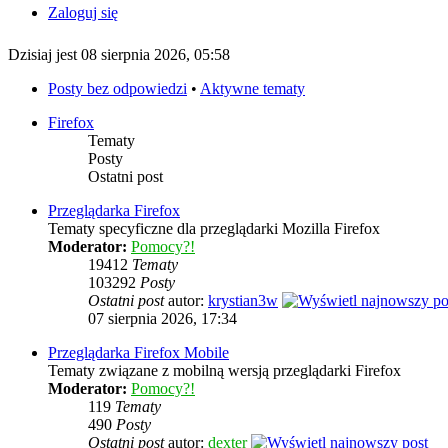
Zaloguj się
Dzisiaj jest 08 sierpnia 2026, 05:58
Posty bez odpowiedzi
•
Aktywne tematy
Firefox
Tematy
Posty
Ostatni post
Przeglądarka Firefox
Tematy specyficzne dla przeglądarki Mozilla Firefox
Moderator:
Pomocy?!
19412
Tematy
103292
Posty
Ostatni post
autor:
krystian3w
07 sierpnia 2026, 17:34
Przeglądarka Firefox Mobile
Tematy związane z mobilną wersją przeglądarki Firefox
Moderator:
Pomocy?!
119
Tematy
490
Posty
Ostatni post
autor:
dexter