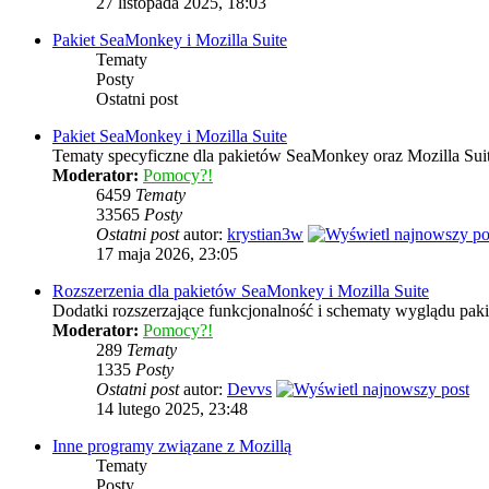
27 listopada 2025, 18:03
Pakiet SeaMonkey i Mozilla Suite
Tematy
Posty
Ostatni post
Pakiet SeaMonkey i Mozilla Suite
Tematy specyficzne dla pakietów SeaMonkey oraz Mozilla Sui
Moderator:
Pomocy?!
6459
Tematy
33565
Posty
Ostatni post
autor:
krystian3w
17 maja 2026, 23:05
Rozszerzenia dla pakietów SeaMonkey i Mozilla Suite
Dodatki rozszerzające funkcjonalność i schematy wyglądu pak
Moderator:
Pomocy?!
289
Tematy
1335
Posty
Ostatni post
autor:
Devvs
14 lutego 2025, 23:48
Inne programy związane z Mozillą
Tematy
Posty