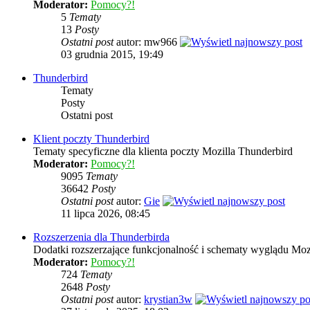
Moderator:
Pomocy?!
5
Tematy
13
Posty
Ostatni post
autor: mw966
03 grudnia 2015, 19:49
Thunderbird
Tematy
Posty
Ostatni post
Klient poczty Thunderbird
Tematy specyficzne dla klienta poczty Mozilla Thunderbird
Moderator:
Pomocy?!
9095
Tematy
36642
Posty
Ostatni post
autor:
Gie
11 lipca 2026, 08:45
Rozszerzenia dla Thunderbirda
Dodatki rozszerzające funkcjonalność i schematy wyglądu Moz
Moderator:
Pomocy?!
724
Tematy
2648
Posty
Ostatni post
autor:
krystian3w