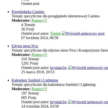
Ostatni post
Przeglądarka Camino
Tematy specyficzne dla przeglądarki internetowej Camino
Moderator:
Pomocy?!
4
Tematy
26
Posty
Ostatni post
autor:
Tomek
07 kwietnia 2014, 06:58
Edytor stron Nvu
Tematy specyficzne dla edytora stron Nvu i Kompozytora Stron
Moderator:
Pomocy?!
310
Tematy
1291
Posty
Ostatni post
autor:
krystian3w
25 marca 2018, 20:53
Kalendarz Sunbird i Lightning
Tematy specyficzne dla kalendarza Sunbird i Lightning
Moderator:
Pomocy?!
197
Tematy
605
Posty
Ostatni post
autor:
krystian3w
14 września 2024, 03:50