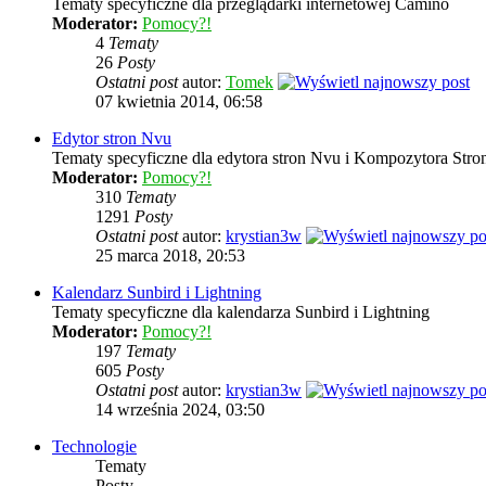
Tematy specyficzne dla przeglądarki internetowej Camino
Moderator:
Pomocy?!
4
Tematy
26
Posty
Ostatni post
autor:
Tomek
07 kwietnia 2014, 06:58
Edytor stron Nvu
Tematy specyficzne dla edytora stron Nvu i Kompozytora Stron
Moderator:
Pomocy?!
310
Tematy
1291
Posty
Ostatni post
autor:
krystian3w
25 marca 2018, 20:53
Kalendarz Sunbird i Lightning
Tematy specyficzne dla kalendarza Sunbird i Lightning
Moderator:
Pomocy?!
197
Tematy
605
Posty
Ostatni post
autor:
krystian3w
14 września 2024, 03:50
Technologie
Tematy
Posty