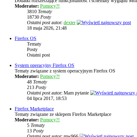
Dodatki rozszerzające funkcjonalność i schematy wyglądu Mozi
Moderator:
Pomocy?!
3810
Tematy
18730
Posty
Ostatni post
autor:
dexter
18 maja 2026, 21:48
Firefox OS
Tematy
Posty
Ostatni post
System operacyjny Firefox OS
Tematy związane z system operacyjnym Firefox OS
Moderator:
Pomocy?!
48
Tematy
213
Posty
Ostatni post
autor: Mam pytanie
04 lipca 2017, 18:53
Firefox Marketplace
Tematy związane ze sklepem Firefox Marketplace
Moderator:
Pomocy?!
5
Tematy
13
Posty
Ostatni post
autor: mw966