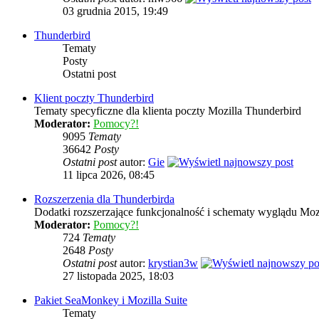
03 grudnia 2015, 19:49
Thunderbird
Tematy
Posty
Ostatni post
Klient poczty Thunderbird
Tematy specyficzne dla klienta poczty Mozilla Thunderbird
Moderator:
Pomocy?!
9095
Tematy
36642
Posty
Ostatni post
autor:
Gie
11 lipca 2026, 08:45
Rozszerzenia dla Thunderbirda
Dodatki rozszerzające funkcjonalność i schematy wyglądu Moz
Moderator:
Pomocy?!
724
Tematy
2648
Posty
Ostatni post
autor:
krystian3w
27 listopada 2025, 18:03
Pakiet SeaMonkey i Mozilla Suite
Tematy