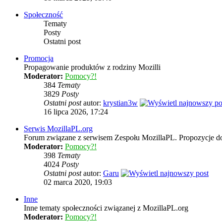
Społeczność
Tematy
Posty
Ostatni post
Promocja
Propagowanie produktów z rodziny Mozilli
Moderator:
Pomocy?!
384
Tematy
3829
Posty
Ostatni post
autor:
krystian3w
16 lipca 2026, 17:24
Serwis MozillaPL.org
Forum związane z serwisem Zespołu MozillaPL. Propozycje d
Moderator:
Pomocy?!
398
Tematy
4024
Posty
Ostatni post
autor:
Garu
02 marca 2020, 19:03
Inne
Inne tematy społeczności związanej z MozillaPL.org
Moderator:
Pomocy?!