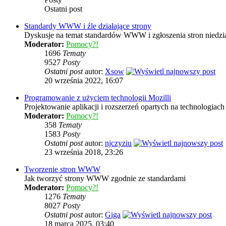
Ostatni post
Standardy WWW i źle działające strony
Dyskusje na temat standardów WWW i zgłoszenia stron niedzia
Moderator:
Pomocy?!
1696
Tematy
9527
Posty
Ostatni post
autor:
Xsow
20 września 2022, 16:07
Programowanie z użyciem technologii Mozilli
Projektowanie aplikacji i rozszerzeń opartych na technologi
Moderator:
Pomocy?!
358
Tematy
1583
Posty
Ostatni post
autor:
njczyziu
23 września 2018, 23:26
Tworzenie stron WWW
Jak tworzyć strony WWW zgodnie ze standardami
Moderator:
Pomocy?!
1276
Tematy
8027
Posty
Ostatni post
autor:
Giga
18 marca 2025, 03:40