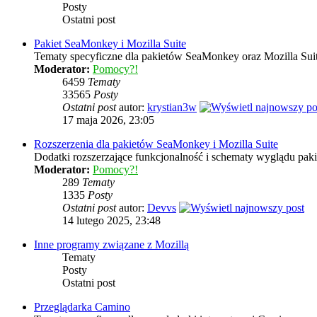
Posty
Ostatni post
Pakiet SeaMonkey i Mozilla Suite
Tematy specyficzne dla pakietów SeaMonkey oraz Mozilla Sui
Moderator:
Pomocy?!
6459
Tematy
33565
Posty
Ostatni post
autor:
krystian3w
17 maja 2026, 23:05
Rozszerzenia dla pakietów SeaMonkey i Mozilla Suite
Dodatki rozszerzające funkcjonalność i schematy wyglądu pak
Moderator:
Pomocy?!
289
Tematy
1335
Posty
Ostatni post
autor:
Devvs
14 lutego 2025, 23:48
Inne programy związane z Mozillą
Tematy
Posty
Ostatni post
Przeglądarka Camino