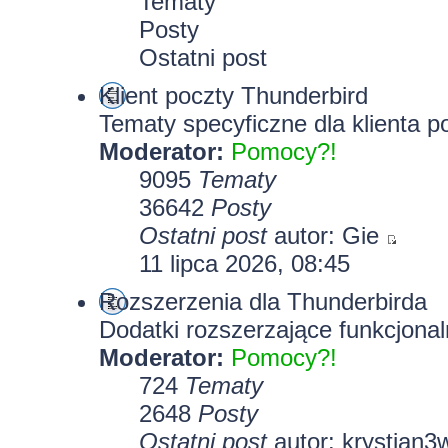
Tematy
Posty
Ostatni post
Klient poczty Thunderbird
Tematy specyficzne dla klienta p
Moderator:
Pomocy?!
9095
Tematy
36642
Posty
Ostatni post
autor:
Gie
11 lipca 2026, 08:45
Rozszerzenia dla Thunderbirda
Dodatki rozszerzające funkcjonal
Moderator:
Pomocy?!
724
Tematy
2648
Posty
Ostatni post
autor:
krystian3