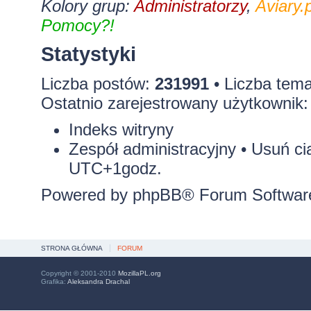
Kolory grup:
Administratorzy
,
Aviary.p
Pomocy?!
Statystyki
Liczba postów:
231991
• Liczba tem
Ostatnio zarejestrowany użytkownik
Indeks witryny
Zespół administracyjny
•
Usuń ci
UTC+1godz.
Powered by
phpBB
® Forum Softwar
STRONA GŁÓWNA
FORUM
Copyright © 2001-2010
MozillaPL.org
Grafika:
Aleksandra Drachal