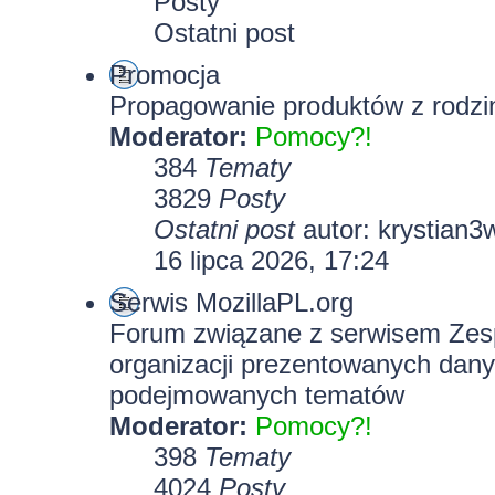
Posty
Ostatni post
Promocja
Propagowanie produktów z rodzin
Moderator:
Pomocy?!
384
Tematy
3829
Posty
Ostatni post
autor:
krystian3
16 lipca 2026, 17:24
Serwis MozillaPL.org
Forum związane z serwisem Zesp
organizacji prezentowanych dany
podejmowanych tematów
Moderator:
Pomocy?!
398
Tematy
4024
Posty