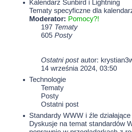
Kalendarz Sunbird i Lightning
Tematy specyficzne dla kalendarz
Moderator:
Pomocy?!
197
Tematy
605
Posty
Ostatni post
autor:
krystian3
14 września 2024, 03:50
Technologie
Tematy
Posty
Ostatni post
Standardy WWW i źle działające 
Dyskusje na temat standardów W
poprawnie w przeglądarkach z rod