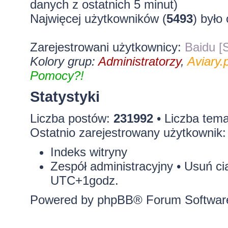
danych z ostatnich 5 minut)
Najwięcej użytkowników (
5493
) było
Zarejestrowani użytkownicy:
Baidu [S
Kolory grup:
Administratorzy
,
Aviary.p
Pomocy?!
Statystyki
Liczba postów:
231992
• Liczba tem
Ostatnio zarejestrowany użytkownik
Indeks witryny
Zespół administracyjny
•
Usuń ci
UTC+1godz.
Powered by
phpBB
® Forum Softwar