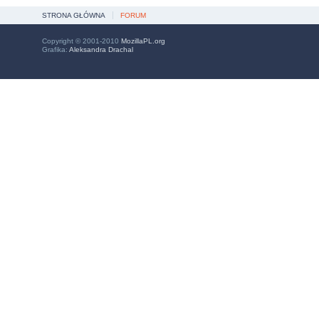
STRONA GŁÓWNA
FORUM
Copyright © 2001-2010
MozillaPL.org
Grafika:
Aleksandra Drachal