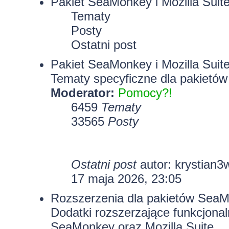
Pakiet SeaMonkey i Mozilla Suit
Tematy
Posty
Ostatni post
Pakiet SeaMonkey i Mozilla Suit
Tematy specyficzne dla pakietów
Moderator:
Pomocy?!
6459
Tematy
33565
Posty
Ostatni post
autor:
krystian3
17 maja 2026, 23:05
Rozszerzenia dla pakietów SeaMo
Dodatki rozszerzające funkcjona
SeaMonkey oraz Mozilla Suite