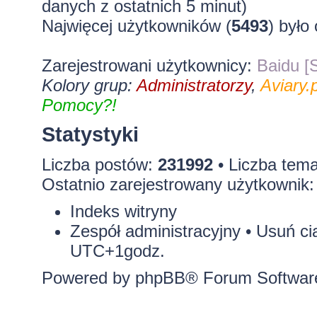
danych z ostatnich 5 minut)
Najwięcej użytkowników (
5493
) było
Zarejestrowani użytkownicy:
Baidu [S
Kolory grup:
Administratorzy
,
Aviary.p
Pomocy?!
Statystyki
Liczba postów:
231992
• Liczba tem
Ostatnio zarejestrowany użytkownik
Indeks witryny
Zespół administracyjny
•
Usuń ci
UTC+1godz.
Powered by
phpBB
® Forum Softwar