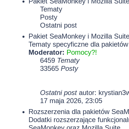
Pakiet SeaMonkey i Mozilla Suit
Tematy
Posty
Ostatni post
Pakiet SeaMonkey i Mozilla Suit
Tematy specyficzne dla pakietów
Moderator:
Pomocy?!
6459
Tematy
33565
Posty
Ostatni post
autor:
krystian3
17 maja 2026, 23:05
Rozszerzenia dla pakietów SeaMo
Dodatki rozszerzające funkcjona
SeaMonkey oraz Mozilla Suite