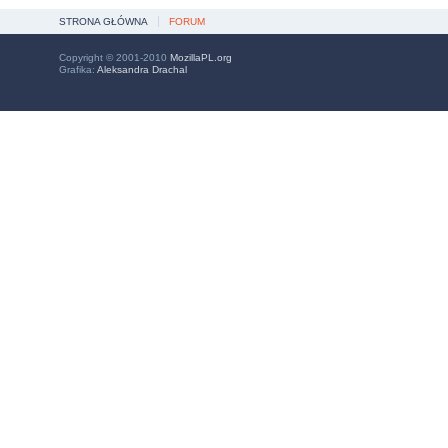
STRONA GŁÓWNA
FORUM
Copyright © 2001-2010
MozillaPL.org
Grafika:
Aleksandra Drachal