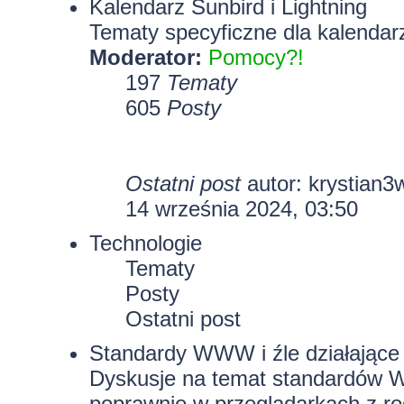
Kalendarz Sunbird i Lightning
Tematy specyficzne dla kalendarz
Moderator:
Pomocy?!
197
Tematy
605
Posty
Ostatni post
autor:
krystian3
14 września 2024, 03:50
Technologie
Tematy
Posty
Ostatni post
Standardy WWW i źle działające 
Dyskusje na temat standardów W
poprawnie w przeglądarkach z rod