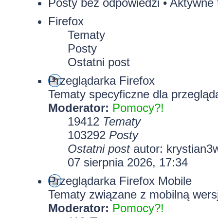
Posty bez odpowiedzi
•
Aktywne 
Firefox
Tematy
Posty
Ostatni post
Przeglądarka Firefox
Tematy specyficzne dla przegląda
Moderator:
Pomocy?!
19412
Tematy
103292
Posty
Ostatni post
autor:
krystian3
07 sierpnia 2026, 17:34
Przeglądarka Firefox Mobile
Tematy związane z mobilną wersj
Moderator:
Pomocy?!