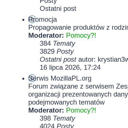
Posty
Ostatni post
Promocja
Propagowanie produktów z rodzin
Moderator:
Pomocy?!
384
Tematy
3829
Posty
Ostatni post
autor:
krystian3
16 lipca 2026, 17:24
Serwis MozillaPL.org
Forum związane z serwisem Zesp
organizacji prezentowanych dany
podejmowanych tematów
Moderator:
Pomocy?!
398
Tematy
4024
Posty