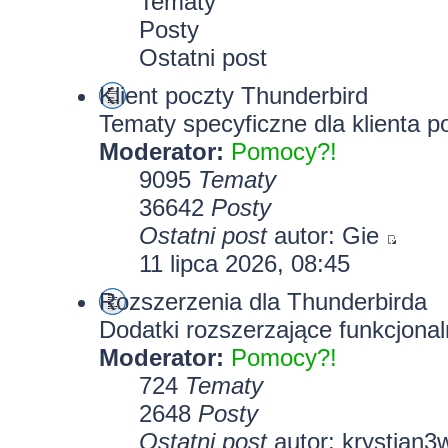
Tematy
Posty
Ostatni post
Klient poczty Thunderbird
Tematy specyficzne dla klienta p
Moderator:
Pomocy?!
9095
Tematy
36642
Posty
Ostatni post
autor:
Gie
11 lipca 2026, 08:45
Rozszerzenia dla Thunderbirda
Dodatki rozszerzające funkcjonal
Moderator:
Pomocy?!
724
Tematy
2648
Posty
Ostatni post
autor:
krystian3