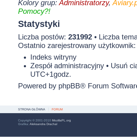
Kolory grup:
Administratorzy
,
Aviary.p
Pomocy?!
Statystyki
Liczba postów:
231992
• Liczba tem
Ostatnio zarejestrowany użytkownik
Indeks witryny
Zespół administracyjny
•
Usuń ci
UTC+1godz.
Powered by
phpBB
® Forum Softwar
STRONA GŁÓWNA
FORUM
Copyright © 2001-2010
MozillaPL.org
Grafika:
Aleksandra Drachal