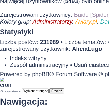
Najwięcej użytkowników (
5493
) było onlin
Zarejestrowani użytkownicy:
Baidu [Spider
Kolory grup:
Administratorzy
,
Aviary.pl
,
Dev
Statystyki
Liczba postów:
231989
• Liczba tematów:
zarejestrowany użytkownik:
AliciaLugo
Indeks witryny
Zespół administracyjny
•
Usuń ciastecz
Powered by
phpBB
® Forum Software © 
Strony powiązane:
Nawigacja: