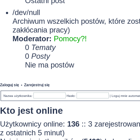
Ostatni post
/dev/null
Archiwum wszelkich postów, które zost
zakłócania pracy)
Moderator:
Pomocy?!
0
Tematy
0
Posty
Nie ma postów
Zaloguj się
•
Zarejestruj się
Nazwa użytkownika:
Hasło:
|
Loguj mnie automa
Kto jest online
Użytkownicy online:
136
:: 3 zarejestrowa
z ostatnich 5 minut)