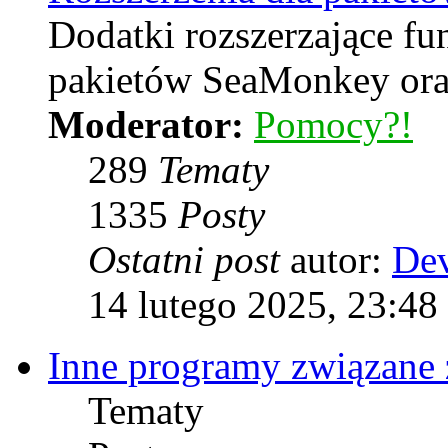
Dodatki rozszerzające f
pakietów SeaMonkey oraz
Moderator:
Pomocy?!
289
Tematy
1335
Posty
Ostatni post
autor:
De
14 lutego 2025, 23:48
Inne programy związane 
Tematy