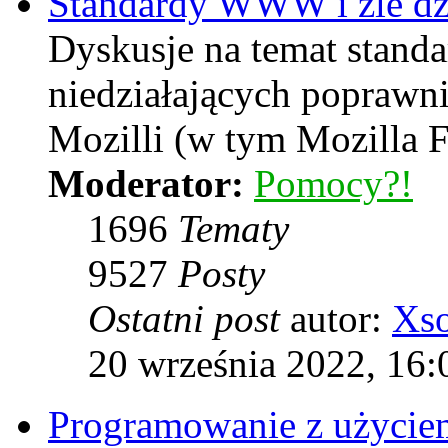
Standardy WWW i źle dzi
Dyskusje na temat stand
niedziałających poprawni
Mozilli (w tym Mozilla F
Moderator:
Pomocy?!
1696
Tematy
9527
Posty
Ostatni post
autor:
Xs
20 września 2022, 16:
Programowanie z użyciem