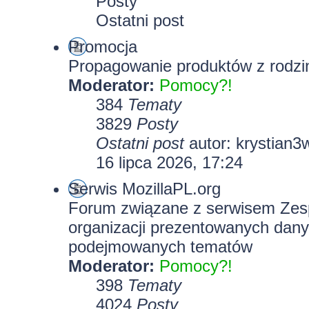
Posty
Ostatni post
Promocja
Propagowanie produktów z rodzin
Moderator:
Pomocy?!
384
Tematy
3829
Posty
Ostatni post
autor:
krystian3
16 lipca 2026, 17:24
Serwis MozillaPL.org
Forum związane z serwisem Zesp
organizacji prezentowanych dany
podejmowanych tematów
Moderator:
Pomocy?!
398
Tematy
4024
Posty