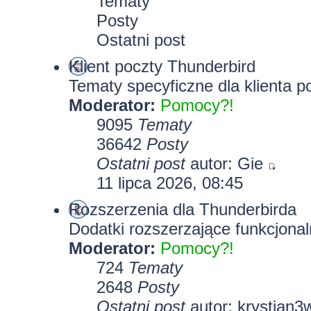
Tematy
Posty
Ostatni post
Klient poczty Thunderbird
Tematy specyficzne dla klienta p
Moderator:
Pomocy?!
9095
Tematy
36642
Posty
Ostatni post
autor:
Gie
11 lipca 2026, 08:45
Rozszerzenia dla Thunderbirda
Dodatki rozszerzające funkcjonal
Moderator:
Pomocy?!
724
Tematy
2648
Posty
Ostatni post
autor:
krystian3