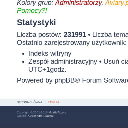
Kolory grup:
Administratorzy
,
Aviary.p
Pomocy?!
Statystyki
Liczba postów:
231991
• Liczba tem
Ostatnio zarejestrowany użytkownik
Indeks witryny
Zespół administracyjny
•
Usuń ci
UTC+1godz.
Powered by
phpBB
® Forum Softwar
STRONA GŁÓWNA
FORUM
Copyright © 2001-2010
MozillaPL.org
Grafika:
Aleksandra Drachal