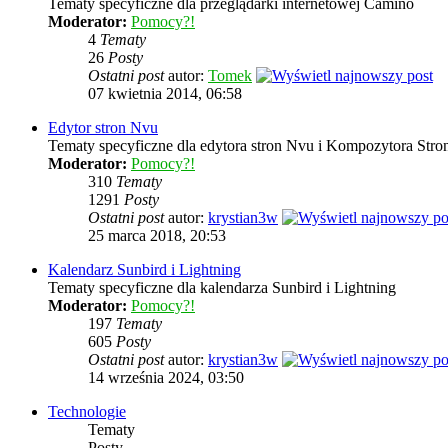
Tematy specyficzne dla przeglądarki internetowej Camino
Moderator:
Pomocy?!
4
Tematy
26
Posty
Ostatni post
autor:
Tomek
07 kwietnia 2014, 06:58
Edytor stron Nvu
Tematy specyficzne dla edytora stron Nvu i Kompozytora Stron
Moderator:
Pomocy?!
310
Tematy
1291
Posty
Ostatni post
autor:
krystian3w
25 marca 2018, 20:53
Kalendarz Sunbird i Lightning
Tematy specyficzne dla kalendarza Sunbird i Lightning
Moderator:
Pomocy?!
197
Tematy
605
Posty
Ostatni post
autor:
krystian3w
14 września 2024, 03:50
Technologie
Tematy
Posty