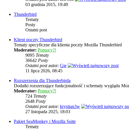
03 grudnia 2015, 19:49
Thunderbird
Tematy
Posty
Ostatni post
Klient poczty Thunderbird
Tematy specyficzne dla klienta poczty Mozilla Thunderbird
Moderator:
Pomocy?!
9095
Tematy
36642
Posty
Ostatni post
autor:
Gie
11 lipca 2026, 08:45
Rozszerzenia dla Thunderbirda
Dodatki rozszerzające funkcjonalność i schematy wyglądu Moz
Moderator:
Pomocy?!
724
Tematy
2648
Posty
Ostatni post
autor:
krystian3w
27 listopada 2025, 18:03
Pakiet SeaMonkey i Mozilla Suite
Tematy