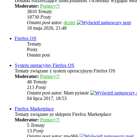
Dodatki rozszerzające funkcjonalność i schematy wyglądu Mozi
Moderator:
Pomocy?!
3810
Tematy
18730
Posty
Ostatni post
autor:
dexter
18 maja 2026, 21:48
Firefox OS
Tematy
Posty
Ostatni post
System operacyjny Firefox OS
Tematy związane z system operacyjnym Firefox OS
Moderator:
Pomocy?!
48
Tematy
213
Posty
Ostatni post
autor: Mam pytanie
04 lipca 2017, 18:53
Firefox Marketplace
Tematy związane ze sklepem Firefox Marketplace
Moderator:
Pomocy?!
5
Tematy
13
Posty
Ostatni post
autor: mw966