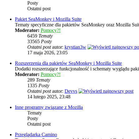
Posty
Ostatni post
Pakiet SeaMonkey i Mozilla Suite
Tematy specyficzne dla pakietów SeaMonkey oraz Mozilla Sui
Moderator:
Pomocy?!
6459
Tematy
33565
Posty
Ostatni post
autor:
krystian3w
17 maja 2026, 23:05
Rozszerzenia dla pakietów SeaMonkey i Mozilla Suite
Dodatki rozszerzające funkcjonalność i schematy wyglądu pak
Moderator:
Pomocy?!
289
Tematy
1335
Posty
Ostatni post
autor:
Devvs
14 lutego 2025, 23:48
Inne programy związane z Mozillą
Tematy
Posty
Ostatni post
Przeglądarka Camino