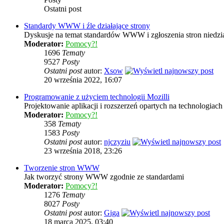
Ostatni post
Standardy WWW i źle działające strony
Dyskusje na temat standardów WWW i zgłoszenia stron niedzia
Moderator:
Pomocy?!
1696
Tematy
9527
Posty
Ostatni post
autor:
Xsow
20 września 2022, 16:07
Programowanie z użyciem technologii Mozilli
Projektowanie aplikacji i rozszerzeń opartych na technologi
Moderator:
Pomocy?!
358
Tematy
1583
Posty
Ostatni post
autor:
njczyziu
23 września 2018, 23:26
Tworzenie stron WWW
Jak tworzyć strony WWW zgodnie ze standardami
Moderator:
Pomocy?!
1276
Tematy
8027
Posty
Ostatni post
autor:
Giga
18 marca 2025, 03:40