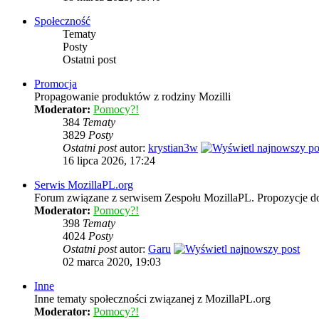
Społeczność
Tematy
Posty
Ostatni post
Promocja
Propagowanie produktów z rodziny Mozilli
Moderator:
Pomocy?!
384
Tematy
3829
Posty
Ostatni post
autor:
krystian3w
16 lipca 2026, 17:24
Serwis MozillaPL.org
Forum związane z serwisem Zespołu MozillaPL. Propozycje d
Moderator:
Pomocy?!
398
Tematy
4024
Posty
Ostatni post
autor:
Garu
02 marca 2020, 19:03
Inne
Inne tematy społeczności związanej z MozillaPL.org
Moderator:
Pomocy?!