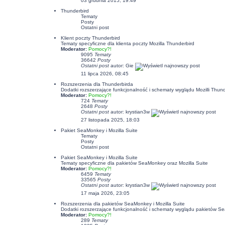
03 grudnia 2015, 19:49
Thunderbird
Tematy
Posty
Ostatni post
Klient poczty Thunderbird
Tematy specyficzne dla klienta poczty Mozilla Thunderbird
Moderator:
Pomocy?!
9095
Tematy
36642
Posty
Ostatni post
autor:
Gie
11 lipca 2026, 08:45
Rozszerzenia dla Thunderbirda
Dodatki rozszerzające funkcjonalność i schematy wyglądu Mozilli Thund
Moderator:
Pomocy?!
724
Tematy
2648
Posty
Ostatni post
autor:
krystian3w
27 listopada 2025, 18:03
Pakiet SeaMonkey i Mozilla Suite
Tematy
Posty
Ostatni post
Pakiet SeaMonkey i Mozilla Suite
Tematy specyficzne dla pakietów SeaMonkey oraz Mozilla Suite
Moderator:
Pomocy?!
6459
Tematy
33565
Posty
Ostatni post
autor:
krystian3w
17 maja 2026, 23:05
Rozszerzenia dla pakietów SeaMonkey i Mozilla Suite
Dodatki rozszerzające funkcjonalność i schematy wyglądu pakietów Se
Moderator:
Pomocy?!
289
Tematy