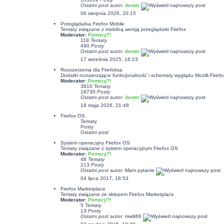
Ostatni post
autor:
dexter
06 sierpnia 2026, 20:15
Przeglądarka Firefox Mobile
Tematy związane z mobilną wersją przeglądarki Firefox
Moderator:
Pomocy?!
119
Tematy
490
Posty
Ostatni post
autor:
dexter
17 września 2025, 16:23
Rozszerzenia dla Firefoksa
Dodatki rozszerzające funkcjonalność i schematy wyglądu Mozilli Firefo
Moderator:
Pomocy?!
3810
Tematy
18730
Posty
Ostatni post
autor:
dexter
18 maja 2026, 21:48
Firefox OS
Tematy
Posty
Ostatni post
System operacyjny Firefox OS
Tematy związane z system operacyjnym Firefox OS
Moderator:
Pomocy?!
48
Tematy
213
Posty
Ostatni post
autor: Mam pytanie
04 lipca 2017, 18:53
Firefox Marketplace
Tematy związane ze sklepem Firefox Marketplace
Moderator:
Pomocy?!
5
Tematy
13
Posty
Ostatni post
autor: mw966