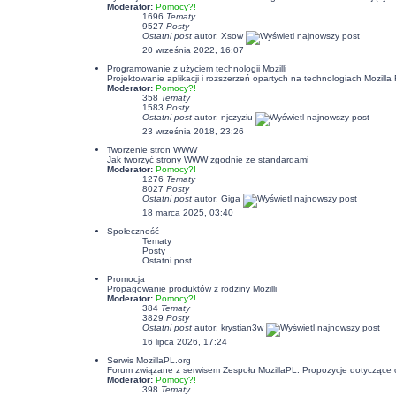
Moderator:
Pomocy?!
1696
Tematy
9527
Posty
Ostatni post
autor:
Xsow
20 września 2022, 16:07
Programowanie z użyciem technologii Mozilli
Projektowanie aplikacji i rozszerzeń opartych na technologiach Mozil
Moderator:
Pomocy?!
358
Tematy
1583
Posty
Ostatni post
autor:
njczyziu
23 września 2018, 23:26
Tworzenie stron WWW
Jak tworzyć strony WWW zgodnie ze standardami
Moderator:
Pomocy?!
1276
Tematy
8027
Posty
Ostatni post
autor:
Giga
18 marca 2025, 03:40
Społeczność
Tematy
Posty
Ostatni post
Promocja
Propagowanie produktów z rodziny Mozilli
Moderator:
Pomocy?!
384
Tematy
3829
Posty
Ostatni post
autor:
krystian3w
16 lipca 2026, 17:24
Serwis MozillaPL.org
Forum związane z serwisem Zespołu MozillaPL. Propozycje dotyczące
Moderator:
Pomocy?!
398
Tematy