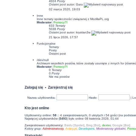
4024
Posty
Ostatni post
autor:
Garu
02 marca 2020, 19:03
Inne
Inne tematy społeczności związanej z MozillaPL.org
Moderator:
Pomocy?!
633
Tematy
5038
Posty
Ostatni post
autor:
krystian3w
21 lipca 2026, 17:57
Funkcjonalne
Tematy
Posty
Ostatni post
/dev/null
Archiwum wszelkich postów, które zostały usunięte z innych for (równi
Moderator:
Pomocy?!
0
Tematy
0
Posty
Nie ma postów
Zaloguj się
•
Zarejestruj się
Nazwa użytkownika:
Hasło:
|
Lo
Kto jest online
Użytkownicy online:
58
:: 4 zarejestrowanych, 0 ukrytych i 54 gości (na podstaw
Najwięcej użytkowników (
5493
) było online 08 kwietnia 2026, 01:44
Zarejestrowani użytkownicy:
Baidu [Spider]
,
Bing [Bot]
,
dexter
,
Google [Bot]
Kolory grup:
Administratorzy
,
Aviary.pl
,
Developers
,
Moderatorzy globalni
,
Pomoc
Statystyki