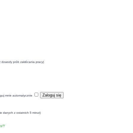
eż dowody prób zakłócania pracy)
guj mnie automatycznie
ie danych z ostatnich 5 minut)
y?!