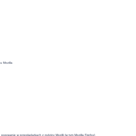
u Mozilla
oprawnie w przeglądarkach z rodziny Mozilli (w tym Mozilla Firefox)