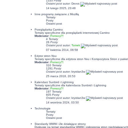
1335
Posty
Ostatni post
autor:
Devvs
14 lutego 2025, 23:48
Inne programy związane z Mozillą
Tematy
Posty
Ostatni post
Przeglądarka Camino
Tematy specyficzne dla przeglądarki internetowej Camino
Moderator:
Pomocy?!
4
Tematy
26
Posty
Ostatni post
autor:
Tomek
07 kwietnia 2014, 06:58
Edytor stron Nvu
Tematy specyficzne dla edytora stron Nvu i Kompozytora Stron z pakiet
Moderator:
Pomocy?!
310
Tematy
1291
Posty
Ostatni post
autor:
krystian3w
25 marca 2018, 20:53
Kalendarz Sunbird i Lightning
Tematy specyficzne dla kalendarza Sunbird i Lightning
Moderator:
Pomocy?!
197
Tematy
605
Posty
Ostatni post
autor:
krystian3w
14 września 2024, 03:50
Technologie
Tematy
Posty
Ostatni post
Standardy WWW i źle działające strony
Dyskusje na temat standardów WWW i zgłoszenia stron niedziałających p