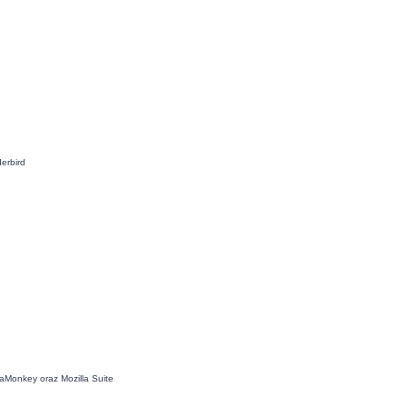
erbird
aMonkey oraz Mozilla Suite