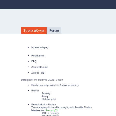
Strona główna
Forum
Indeks witryny
Regulamin
FAQ
Zarejestruj się
Zaloguj się
Dzisiaj jest 07 sierpnia 2026, 04:55
Posty bez odpowiedzi
•
Aktywne tematy
Firefox
Tematy
Posty
Ostatni post
Przeglądarka Firefox
Tematy specyficzne dla przeglądarki Mozilla Firefox
Moderator:
Pomocy?!
19412
Tematy
103289
Posty