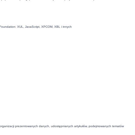
la Foundation: XUL, JavaScript, XPCOM, XBL i innych
 organizacji prezentowanych danych, udostępnianych artykułów, podejmowanych tematów