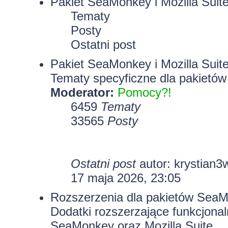
Pakiet SeaMonkey i Mozilla Suit
Tematy
Posty
Ostatni post
Pakiet SeaMonkey i Mozilla Suit
Tematy specyficzne dla pakietów
Moderator:
Pomocy?!
6459
Tematy
33565
Posty
Ostatni post
autor:
krystian3
17 maja 2026, 23:05
Rozszerzenia dla pakietów SeaMo
Dodatki rozszerzające funkcjona
SeaMonkey oraz Mozilla Suite