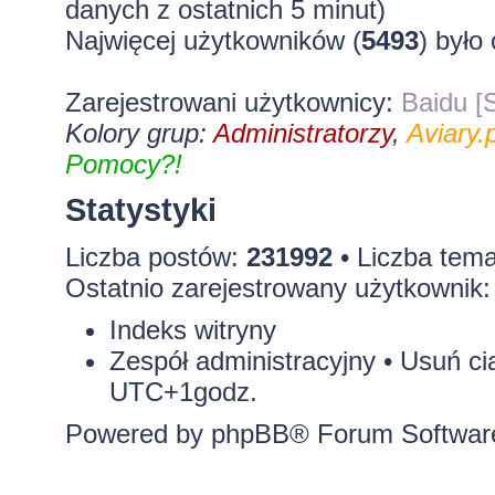
danych z ostatnich 5 minut)
Najwięcej użytkowników (
5493
) było
Zarejestrowani użytkownicy:
Baidu [S
Kolory grup:
Administratorzy
,
Aviary.p
Pomocy?!
Statystyki
Liczba postów:
231992
• Liczba tem
Ostatnio zarejestrowany użytkownik
Indeks witryny
Zespół administracyjny
•
Usuń ci
UTC+1godz.
Powered by
phpBB
® Forum Softwar