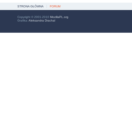
STRONA GŁÓWNA
FORUM
Copyright © 2001-2010
MozillaPL.org
Grafika:
Aleksandra Drachal