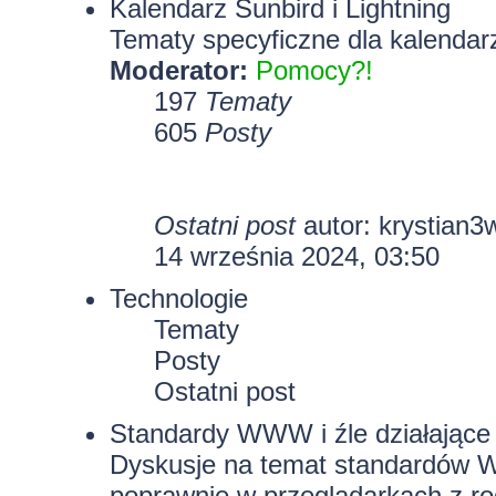
Kalendarz Sunbird i Lightning
Tematy specyficzne dla kalendarz
Moderator:
Pomocy?!
197
Tematy
605
Posty
Ostatni post
autor:
krystian3
14 września 2024, 03:50
Technologie
Tematy
Posty
Ostatni post
Standardy WWW i źle działające 
Dyskusje na temat standardów W
poprawnie w przeglądarkach z rod