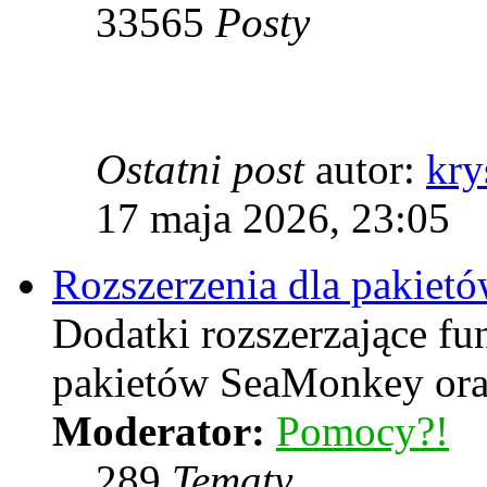
33565
Posty
Ostatni post
autor:
kry
17 maja 2026, 23:05
Rozszerzenia dla pakiet
Dodatki rozszerzające f
pakietów SeaMonkey oraz
Moderator:
Pomocy?!
289
Tematy