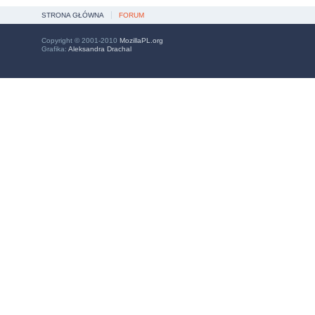
STRONA GŁÓWNA
FORUM
Copyright © 2001-2010
MozillaPL.org
Grafika:
Aleksandra Drachal