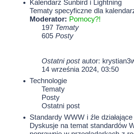
Kalendarz Sunbird i Lightning
Tematy specyficzne dla kalendarz
Moderator:
Pomocy?!
197
Tematy
605
Posty
Ostatni post
autor:
krystian3
14 września 2024, 03:50
Technologie
Tematy
Posty
Ostatni post
Standardy WWW i źle działające 
Dyskusje na temat standardów W
poprawnie w przeglądarkach z rod