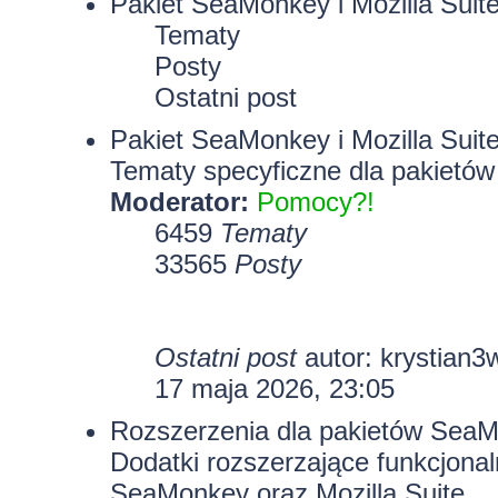
Pakiet SeaMonkey i Mozilla Suit
Tematy
Posty
Ostatni post
Pakiet SeaMonkey i Mozilla Suit
Tematy specyficzne dla pakietów
Moderator:
Pomocy?!
6459
Tematy
33565
Posty
Ostatni post
autor:
krystian3
17 maja 2026, 23:05
Rozszerzenia dla pakietów SeaMo
Dodatki rozszerzające funkcjona
SeaMonkey oraz Mozilla Suite