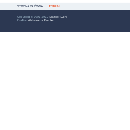
STRONA GŁÓWNA
FORUM
Copyright © 2001-2010
MozillaPL.org
Grafika:
Aleksandra Drachal