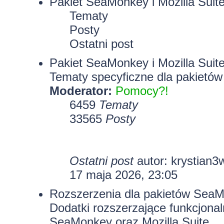
Pakiet SeaMonkey i Mozilla Suit
Tematy
Posty
Ostatni post
Pakiet SeaMonkey i Mozilla Suit
Tematy specyficzne dla pakietów
Moderator:
Pomocy?!
6459
Tematy
33565
Posty
Ostatni post
autor:
krystian3
17 maja 2026, 23:05
Rozszerzenia dla pakietów SeaMo
Dodatki rozszerzające funkcjona
SeaMonkey oraz Mozilla Suite