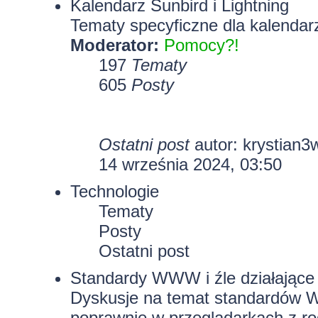
Kalendarz Sunbird i Lightning
Tematy specyficzne dla kalendarz
Moderator:
Pomocy?!
197
Tematy
605
Posty
Ostatni post
autor:
krystian3
14 września 2024, 03:50
Technologie
Tematy
Posty
Ostatni post
Standardy WWW i źle działające 
Dyskusje na temat standardów W
poprawnie w przeglądarkach z rod