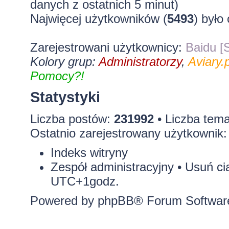
danych z ostatnich 5 minut)
Najwięcej użytkowników (
5493
) było
Zarejestrowani użytkownicy:
Baidu [S
Kolory grup:
Administratorzy
,
Aviary.p
Pomocy?!
Statystyki
Liczba postów:
231992
• Liczba tem
Ostatnio zarejestrowany użytkownik
Indeks witryny
Zespół administracyjny
•
Usuń ci
UTC+1godz.
Powered by
phpBB
® Forum Softwar