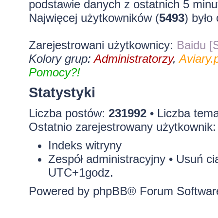
podstawie danych z ostatnich 5 minu
Najwięcej użytkowników (
5493
) było
Zarejestrowani użytkownicy:
Baidu [S
Kolory grup:
Administratorzy
,
Aviary.p
Pomocy?!
Statystyki
Liczba postów:
231992
• Liczba tem
Ostatnio zarejestrowany użytkownik
Indeks witryny
Zespół administracyjny
•
Usuń ci
UTC+1godz.
Powered by
phpBB
® Forum Softwar