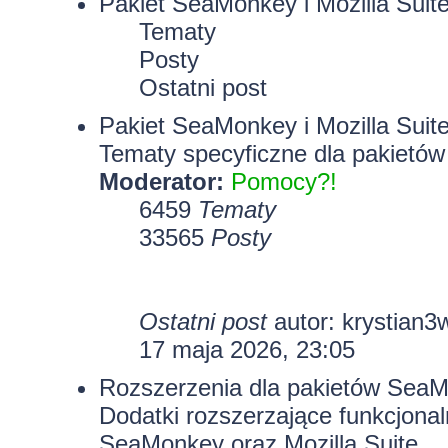
Pakiet SeaMonkey i Mozilla Suit
Tematy
Posty
Ostatni post
Pakiet SeaMonkey i Mozilla Suit
Tematy specyficzne dla pakietów
Moderator:
Pomocy?!
6459
Tematy
33565
Posty
Ostatni post
autor:
krystian3
17 maja 2026, 23:05
Rozszerzenia dla pakietów SeaMo
Dodatki rozszerzające funkcjona
SeaMonkey oraz Mozilla Suite