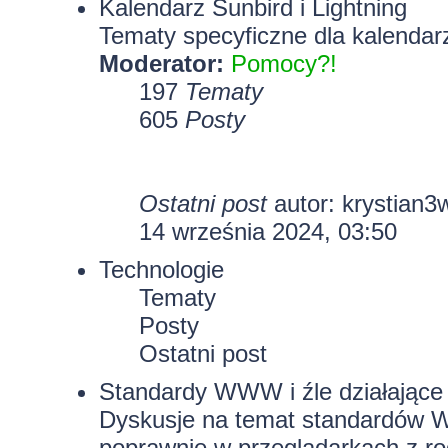
Kalendarz Sunbird i Lightning
Tematy specyficzne dla kalendarz
Moderator:
Pomocy?!
197
Tematy
605
Posty
Ostatni post
autor:
krystian3
14 września 2024, 03:50
Technologie
Tematy
Posty
Ostatni post
Standardy WWW i źle działające 
Dyskusje na temat standardów W
poprawnie w przeglądarkach z rod