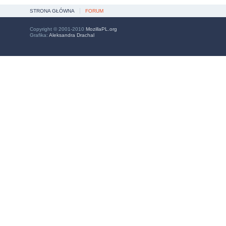
STRONA GŁÓWNA
FORUM
Copyright © 2001-2010
MozillaPL.org
Grafika:
Aleksandra Drachal