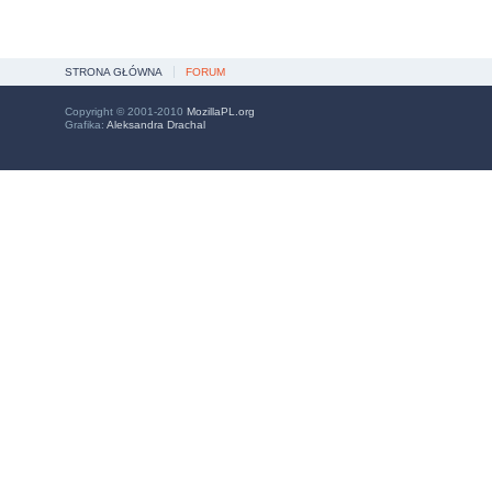
STRONA GŁÓWNA
FORUM
Copyright © 2001-2010
MozillaPL.org
Grafika:
Aleksandra Drachal