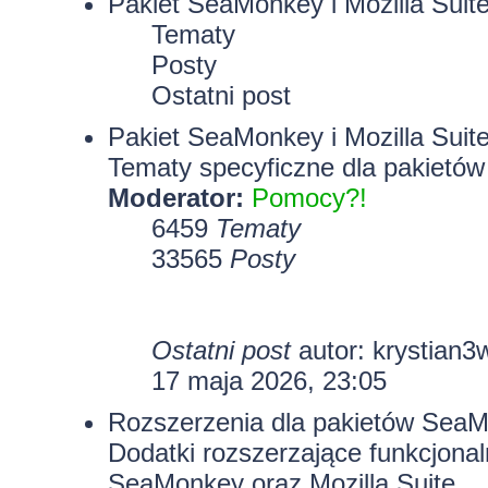
Pakiet SeaMonkey i Mozilla Suit
Tematy
Posty
Ostatni post
Pakiet SeaMonkey i Mozilla Suit
Tematy specyficzne dla pakietów
Moderator:
Pomocy?!
6459
Tematy
33565
Posty
Ostatni post
autor:
krystian3
17 maja 2026, 23:05
Rozszerzenia dla pakietów SeaMo
Dodatki rozszerzające funkcjona
SeaMonkey oraz Mozilla Suite