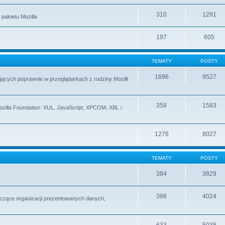
310
1291
pakietu Mozilla
197
605
TEMATY
POSTY
1696
9527
ących poprawnie w przeglądarkach z rodziny Mozilli
358
1583
Mozilla Foundation: XUL, JavaScript, XPCOM, XBL i
1276
8027
TEMATY
POSTY
384
3829
398
4024
czące organizacji prezentowanych danych,
633
5038