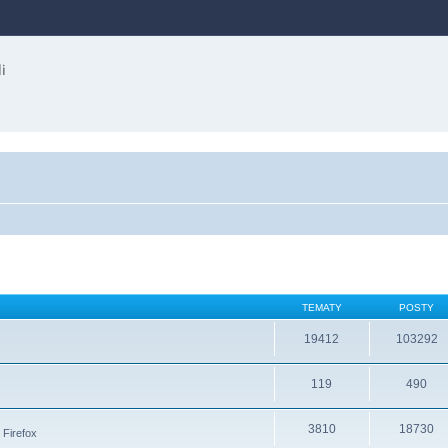
TEMATY
POSTY
19412
103292
119
490
3810
18730
 Firefox