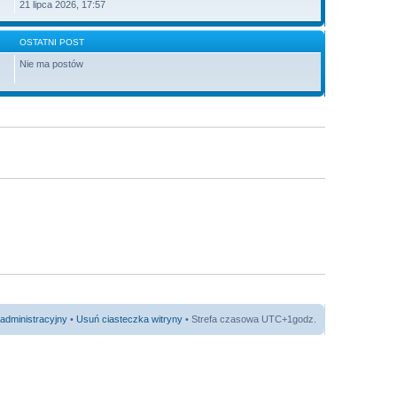
21 lipca 2026, 17:57
OSTATNI POST
Nie ma postów
administracyjny
•
Usuń ciasteczka witryny
• Strefa czasowa UTC+1godz.