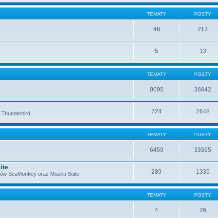
TEMATY
POSTY
48
213
5
13
TEMATY
POSTY
9095
36642
724
2648
i Thunderbird
TEMATY
POSTY
6459
33565
ite
289
1335
tów SeaMonkey oraz Mozilla Suite
TEMATY
POSTY
4
26