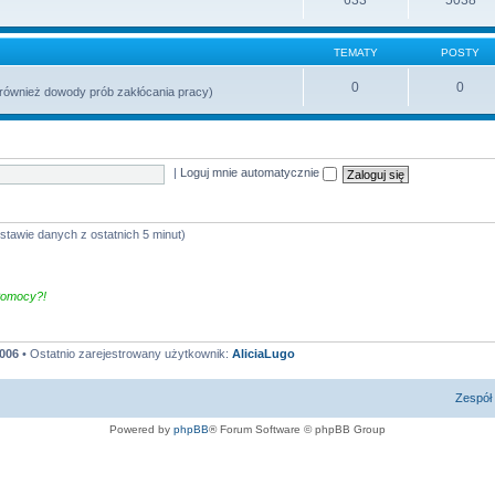
TEMATY
POSTY
0
0
 (również dowody prób zakłócania pracy)
|
Loguj mnie automatycznie
dstawie danych z ostatnich 5 minut)
omocy?!
006
• Ostatnio zarejestrowany użytkownik:
AliciaLugo
Zespół 
Powered by
phpBB
® Forum Software © phpBB Group