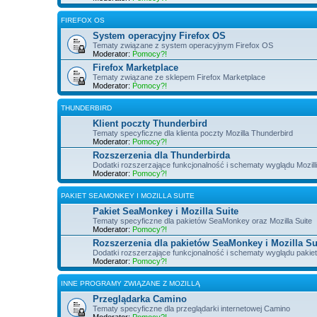
FIREFOX OS
System operacyjny Firefox OS
Tematy związane z system operacyjnym Firefox OS
Moderator:
Pomocy?!
Firefox Marketplace
Tematy związane ze sklepem Firefox Marketplace
Moderator:
Pomocy?!
THUNDERBIRD
Klient poczty Thunderbird
Tematy specyficzne dla klienta poczty Mozilla Thunderbird
Moderator:
Pomocy?!
Rozszerzenia dla Thunderbirda
Dodatki rozszerzające funkcjonalność i schematy wyglądu Mozill
Moderator:
Pomocy?!
PAKIET SEAMONKEY I MOZILLA SUITE
Pakiet SeaMonkey i Mozilla Suite
Tematy specyficzne dla pakietów SeaMonkey oraz Mozilla Suite
Moderator:
Pomocy?!
Rozszerzenia dla pakietów SeaMonkey i Mozilla Su
Dodatki rozszerzające funkcjonalność i schematy wyglądu pakie
Moderator:
Pomocy?!
INNE PROGRAMY ZWIĄZANE Z MOZILLĄ
Przeglądarka Camino
Tematy specyficzne dla przeglądarki internetowej Camino
Moderator:
Pomocy?!