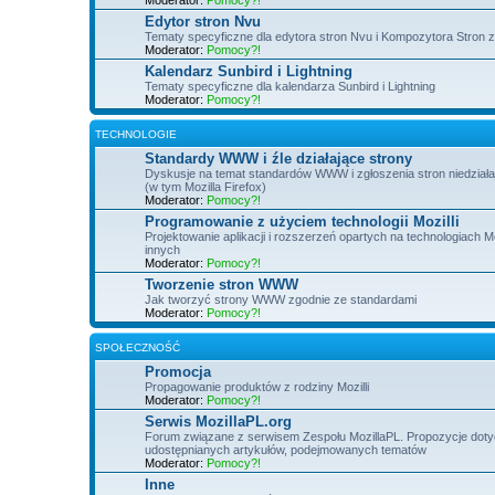
Edytor stron Nvu
Tematy specyficzne dla edytora stron Nvu i Kompozytora Stron z 
Moderator:
Pomocy?!
Kalendarz Sunbird i Lightning
Tematy specyficzne dla kalendarza Sunbird i Lightning
Moderator:
Pomocy?!
TECHNOLOGIE
Standardy WWW i źle działające strony
Dyskusje na temat standardów WWW i zgłoszenia stron niedziałaj
(w tym Mozilla Firefox)
Moderator:
Pomocy?!
Programowanie z użyciem technologii Mozilli
Projektowanie aplikacji i rozszerzeń opartych na technologiach 
innych
Moderator:
Pomocy?!
Tworzenie stron WWW
Jak tworzyć strony WWW zgodnie ze standardami
Moderator:
Pomocy?!
SPOŁECZNOŚĆ
Promocja
Propagowanie produktów z rodziny Mozilli
Moderator:
Pomocy?!
Serwis MozillaPL.org
Forum związane z serwisem Zespołu MozillaPL. Propozycje doty
udostępnianych artykułów, podejmowanych tematów
Moderator:
Pomocy?!
Inne