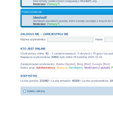
Inne tematy społeczności związanej z MozillaPL.org
Moderator:
Pomocy?!
FUNKCJONALNE
/dev/null
Archiwum wszelkich postów, które zostały usunięte z innych for
Moderator:
Pomocy?!
ZALOGUJ SIĘ
•
ZAREJESTRUJ SIĘ
Nazwa użytkownika:
Hasło:
KTO JEST ONLINE
Użytkownicy online:
81
:: 3 zarejestrowanych, 0 ukrytych i 78 gości (na po
Najwięcej użytkowników (
5493
) było online 08 kwietnia 2026, 01:44
Zarejestrowani użytkownicy:
Baidu [Spider]
,
Bing [Bot]
,
Google [Bot]
Kolory grup:
Administratorzy
,
Aviary.pl
,
Developers
,
Moderatorzy globalni
,
P
STATYSTYKI
Liczba postów:
231992
• Liczba tematów:
45359
• Liczba użytkowników:
10
Indeks witryny