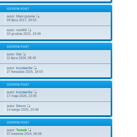
OSTATNI POST
autor: Mam pytanie
04 lipca 2017, 18:53
autor: mw966
03 grudnia 2015, 19:49
OSTATNI POST
autor:
Gie
11 lipca 2026, 08:45
autor:
krystian3w
27 listopada 2025, 18:03
OSTATNI POST
autor:
krystian3w
17 maja 2026, 23:05
autor:
Devvs
14 lutego 2025, 23:48
OSTATNI POST
autor:
Tomek
07 kwietnia 2014, 06:58