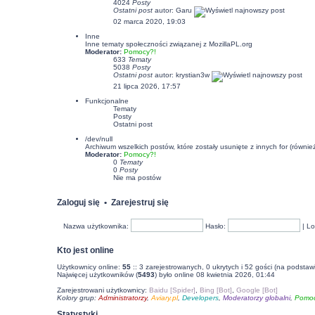
4024
Posty
Ostatni post
autor:
Garu
02 marca 2020, 19:03
Inne
Inne tematy społeczności związanej z MozillaPL.org
Moderator:
Pomocy?!
633
Tematy
5038
Posty
Ostatni post
autor:
krystian3w
21 lipca 2026, 17:57
Funkcjonalne
Tematy
Posty
Ostatni post
/dev/null
Archiwum wszelkich postów, które zostały usunięte z innych for (równi
Moderator:
Pomocy?!
0
Tematy
0
Posty
Nie ma postów
Zaloguj się
•
Zarejestruj się
Nazwa użytkownika:
Hasło:
|
Lo
Kto jest online
Użytkownicy online:
55
:: 3 zarejestrowanych, 0 ukrytych i 52 gości (na podstaw
Najwięcej użytkowników (
5493
) było online 08 kwietnia 2026, 01:44
Zarejestrowani użytkownicy:
Baidu [Spider]
,
Bing [Bot]
,
Google [Bot]
Kolory grup:
Administratorzy
,
Aviary.pl
,
Developers
,
Moderatorzy globalni
,
Pomoc
Statystyki