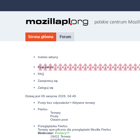
Strona główna
Forum
Indeks witryny
Regulamin
FAQ
Zarejestruj się
Zaloguj się
Dzisiaj jest 06 sierpnia 2026, 04:49
Posty bez odpowiedzi
•
Aktywne tematy
Firefox
Tematy
Posty
Ostatni post
Przeglądarka Firefox
Tematy specyficzne dla przeglądarki Mozilla Firefox
Moderator:
Pomocy?!
19411
Tematy
103288
Posty