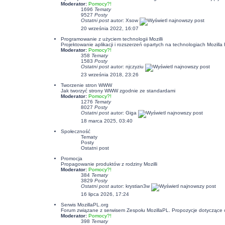
Moderator:
Pomocy?!
1696
Tematy
9527
Posty
Ostatni post
autor:
Xsow
20 września 2022, 16:07
Programowanie z użyciem technologii Mozilli
Projektowanie aplikacji i rozszerzeń opartych na technologiach Mozil
Moderator:
Pomocy?!
358
Tematy
1583
Posty
Ostatni post
autor:
njczyziu
23 września 2018, 23:26
Tworzenie stron WWW
Jak tworzyć strony WWW zgodnie ze standardami
Moderator:
Pomocy?!
1276
Tematy
8027
Posty
Ostatni post
autor:
Giga
18 marca 2025, 03:40
Społeczność
Tematy
Posty
Ostatni post
Promocja
Propagowanie produktów z rodziny Mozilli
Moderator:
Pomocy?!
384
Tematy
3829
Posty
Ostatni post
autor:
krystian3w
16 lipca 2026, 17:24
Serwis MozillaPL.org
Forum związane z serwisem Zespołu MozillaPL. Propozycje dotyczące
Moderator:
Pomocy?!
398
Tematy