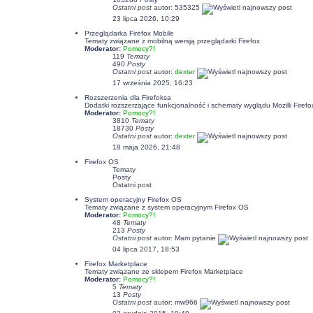
Ostatni post
autor:
535325
23 lipca 2026, 10:29
Przeglądarka Firefox Mobile
Tematy związane z mobilną wersją przeglądarki Firefox
Moderator:
Pomocy?!
119
Tematy
490
Posty
Ostatni post
autor:
dexter
17 września 2025, 16:23
Rozszerzenia dla Firefoksa
Dodatki rozszerzające funkcjonalność i schematy wyglądu Mozilli Firefo
Moderator:
Pomocy?!
3810
Tematy
18730
Posty
Ostatni post
autor:
dexter
18 maja 2026, 21:48
Firefox OS
Tematy
Posty
Ostatni post
System operacyjny Firefox OS
Tematy związane z system operacyjnym Firefox OS
Moderator:
Pomocy?!
48
Tematy
213
Posty
Ostatni post
autor: Mam pytanie
04 lipca 2017, 18:53
Firefox Marketplace
Tematy związane ze sklepem Firefox Marketplace
Moderator:
Pomocy?!
5
Tematy
13
Posty
Ostatni post
autor: mw966