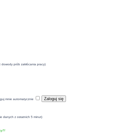
eż dowody prób zakłócania pracy)
guj mnie automatycznie
ie danych z ostatnich 5 minut)
y?!