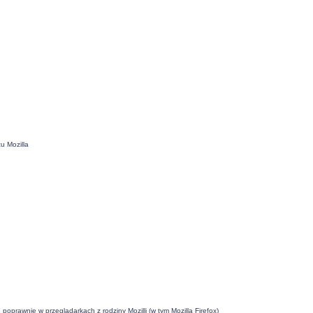
u Mozilla
oprawnie w przeglądarkach z rodziny Mozilli (w tym Mozilla Firefox)