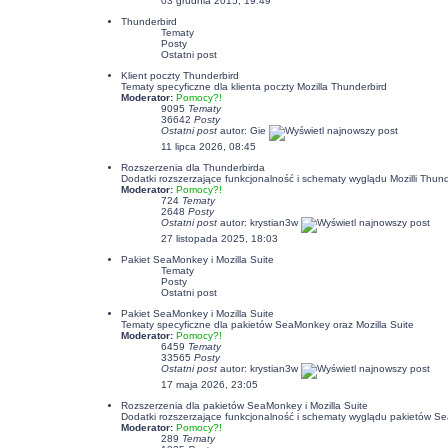
03 grudnia 2015, 19:49
Thunderbird
Tematy
Posty
Ostatni post
Klient poczty Thunderbird
Tematy specyficzne dla klienta poczty Mozilla Thunderbird
Moderator:
Pomocy?!
9095
Tematy
36642
Posty
Ostatni post
autor:
Gie
11 lipca 2026, 08:45
Rozszerzenia dla Thunderbirda
Dodatki rozszerzające funkcjonalność i schematy wyglądu Mozilli Thund
Moderator:
Pomocy?!
724
Tematy
2648
Posty
Ostatni post
autor:
krystian3w
27 listopada 2025, 18:03
Pakiet SeaMonkey i Mozilla Suite
Tematy
Posty
Ostatni post
Pakiet SeaMonkey i Mozilla Suite
Tematy specyficzne dla pakietów SeaMonkey oraz Mozilla Suite
Moderator:
Pomocy?!
6459
Tematy
33565
Posty
Ostatni post
autor:
krystian3w
17 maja 2026, 23:05
Rozszerzenia dla pakietów SeaMonkey i Mozilla Suite
Dodatki rozszerzające funkcjonalność i schematy wyglądu pakietów Se
Moderator:
Pomocy?!
289
Tematy