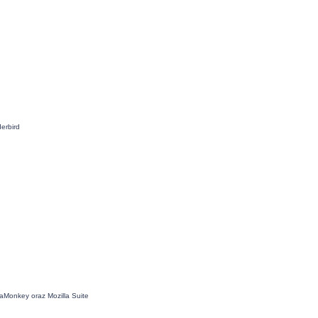
erbird
aMonkey oraz Mozilla Suite