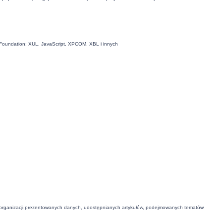
la Foundation: XUL, JavaScript, XPCOM, XBL i innych
 organizacji prezentowanych danych, udostępnianych artykułów, podejmowanych tematów