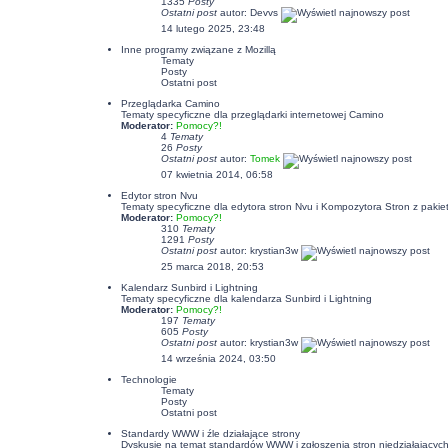
1335
Posty
Ostatni post
autor:
Devvs
14 lutego 2025, 23:48
Inne programy związane z Mozillą
Tematy
Posty
Ostatni post
Przeglądarka Camino
Tematy specyficzne dla przeglądarki internetowej Camino
Moderator:
Pomocy?!
4
Tematy
26
Posty
Ostatni post
autor:
Tomek
07 kwietnia 2014, 06:58
Edytor stron Nvu
Tematy specyficzne dla edytora stron Nvu i Kompozytora Stron z pakiet
Moderator:
Pomocy?!
310
Tematy
1291
Posty
Ostatni post
autor:
krystian3w
25 marca 2018, 20:53
Kalendarz Sunbird i Lightning
Tematy specyficzne dla kalendarza Sunbird i Lightning
Moderator:
Pomocy?!
197
Tematy
605
Posty
Ostatni post
autor:
krystian3w
14 września 2024, 03:50
Technologie
Tematy
Posty
Ostatni post
Standardy WWW i źle działające strony
Dyskusje na temat standardów WWW i zgłoszenia stron niedziałających p